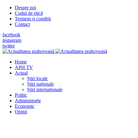
Despre noi
Codul de etică
Termeni și condiții
Contact
facebook
instagram
twitter
Home
APH TV
Actual
Știri locale
Știri naționale
Știri internaționale
Politic
Administrație
Economic
Opinii