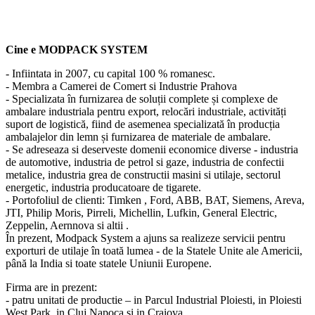
Cine e MODPACK SYSTEM
- Infiintata in 2007, cu capital 100 % romanesc.
- Membra a Camerei de Comert si Industrie Prahova
- Specializata în furnizarea de soluții complete și complexe de
ambalare industriala pentru export, relocări industriale, activități
suport de logistică, fiind de asemenea specializată în producția
ambalajelor din lemn și furnizarea de materiale de ambalare.
- Se adreseaza si deserveste domenii economice diverse - industria
de automotive, industria de petrol si gaze, industria de confectii
metalice, industria grea de constructii masini si utilaje, sectorul
energetic, industria producatoare de tigarete.
- Portofoliul de clienti: Timken , Ford, ABB, BAT, Siemens, Areva,
JTI, Philip Moris, Pirreli, Michellin, Lufkin, General Electric,
Zeppelin, Aernnova si altii .
În prezent, Modpack System a ajuns sa realizeze servicii pentru
exporturi de utilaje în toată lumea - de la Statele Unite ale Americii,
până la India si toate statele Uniunii Europene.
Firma are in prezent:
- patru unitati de productie – in Parcul Industrial Ploiesti, in Ploiesti
West Park, in Cluj Napoca si in Craiova.