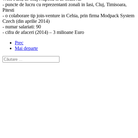
- puncte de lucru cu reprezentanti zonali in Iasi, Cluj, Timisoara,
Pitesti
- o colaborare tip join-venture in Cehia, prin firma Modpack System
Czech (din aprilie 2014)
- numar salariati: 90
- cifra de afaceri (2014) – 3 milioane Euro
Prec
Mai departe