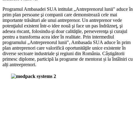
Programul Ambasadei SUA intitulat „Antreprenorul lunii" aduce în
prim plan persoane şi companii care demonstrează cele mai
importante trăsături ale unui antreprenor. Un antreprenor vede
potenţialul existent într-o idee nouă şi face un pas îndrăzneţ, şi
adesea riscant, folosindu-şi doar calităţile, perseverenţa şi curajul
pentru a transforma acea idee în realitate. Prin intermediul
programului „Antreprenorul lunii", Ambasada SUA aduce în prim
plan antreprenori care valorifică oportunităţile unice existente în
diverse sectoare industriale şi regiuni din România. Câștigătorii
primesc diplome, participă la programe de mentorat și la întâlniri cu
alți antreeprenori.