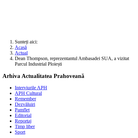
Sunteți aici:
Acasă
Actual
Dean Thompson, reprezentantul Ambasadei SUA, a vizitat
Parcul Industrial Ploiești
Arhiva Actualitatea Prahoveană
Interviurile APH
APH Cultural
Remember
Dezvăluiri
Pamflet
Editorial
Reportaj
Timp liber
Sport