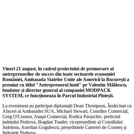
Vineri 21 august, în cadrul proiectului de promovare al
antreprenorilor de succes din toate sectoarele economiei
României, Ambasada Statelor Unite ale Americii la București a
premiat cu titlul "Antreprenorul lunii" pe Valentin Mălăescu,
fondator și director general al companiei MODPACK
SYSTEM, ce funcționeaza în Parcul Industrial Ploiești.
La eveniment au participat diplomații Dean Thompson, Însărcinat cu
Afaceri al Ambasadei SUA, Michael Stewart, Consilier Comercial,
Greg O'Connor, Atașat Comercial, Rodica Paraschiv, prefectul
județului Prahova, Bogdan Toader, vicepreședinte al Consiliului
Județean, Aurelian Gogulescu, președintele Camerei de Comerș și
Industrie Prahova.