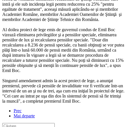
intră şi ele sub incidenţa legii pentru reducerea cu 25% "pentru
egalitate de tratament", aceeaşi măsură aplicându-se şi membrilor
Academiei Române, membrilor Academiei Oamenilor de Ştiinţă şi
membrilor Academiei de Ştiinţe Tehnice din România.
Al doilea proiect de lege emis de guvernul condus de Emil Boc
vizează eliminarea privilegiilor şi a pensiilor speciale, eliminarea
pensiilor de lux şi recalcularea pensiilor speciale. "Doar din
recalcularea a 8.236 de pensii speciale, cu banii obţinuţi se vor putea
plăţi într-o lună 60.000 de pensii medii din România, urmând ca
după intrarea în vigoare a legii să se demareze procedura de
recalculare a tuturor pensiilor speciale. Nu poţi să diminuezi cu 15%
pensiile obişnuite şi să menţii în continuare pensiile de lux", a spus
Emil Boc.
Singurul amendament admis la acest proiect de lege, a anunţat
premierul, prevede că pensiile de invaliditate vor fi verificate într-un
interval de un an şi nu de trei, aşa cum era iniţial în proiectul de lege.
"Cei care au intrat pe uşa din dos în sistemul de pensii să fie trimişi
la muncă", a completat premierul Emil Boc.
Prec
Mai departe