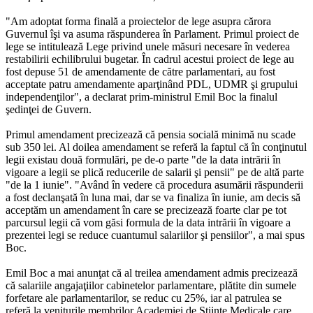
"Am adoptat forma finală a proiectelor de lege asupra cărora
Guvernul îşi va asuma răspunderea în Parlament. Primul proiect de
lege se intitulează Lege privind unele măsuri necesare în vederea
restabilirii echilibrului bugetar. În cadrul acestui proiect de lege au
fost depuse 51 de amendamente de către parlamentari, au fost
acceptate patru amendamente aparţinând PDL, UDMR şi grupului
independenţilor", a declarat prim-ministrul Emil Boc la finalul
şedinţei de Guvern.
Primul amendament precizează că pensia socială minimă nu scade
sub 350 lei. Al doilea amendament se referă la faptul că în conţinutul
legii existau două formulări, pe de-o parte "de la data intrării în
vigoare a legii se plică reducerile de salarii şi pensii" pe de altă parte
"de la 1 iunie". "Având în vedere că procedura asumării răspunderii
a fost declanşată în luna mai, dar se va finaliza în iunie, am decis să
acceptăm un amendament în care se precizează foarte clar pe tot
parcursul legii că vom găsi formula de la data intrării în vigoare a
prezentei legi se reduce cuantumul salariilor şi pensiilor", a mai spus
Boc.
Emil Boc a mai anunţat că al treilea amendament admis precizează
că salariile angajaţiilor cabinetelor parlamentare, plătite din sumele
forfetare ale parlamentarilor, se reduc cu 25%, iar al patrulea se
referă la veniturile membrilor Academiei de Ştiinţe Medicale care