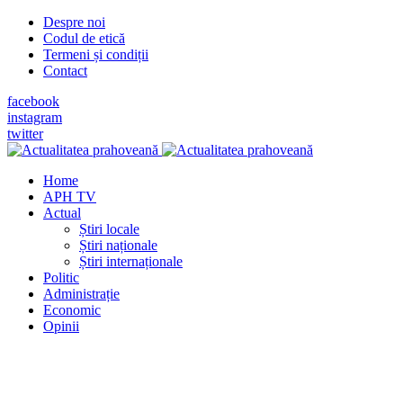
Despre noi
Codul de etică
Termeni și condiții
Contact
facebook
instagram
twitter
Home
APH TV
Actual
Știri locale
Știri naționale
Știri internaționale
Politic
Administrație
Economic
Opinii