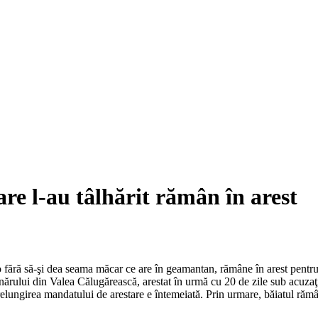
are l-au tâlhărit rămân în arest
o fără să-şi dea seama măcar ce are în geamantan, rămâne în arest pentru
nărului din Valea Călugărească, arestat în urmă cu 20 de zile sub acuzaţia
relungirea mandatului de arestare e întemeiată. Prin urmare, băiatul rămâ