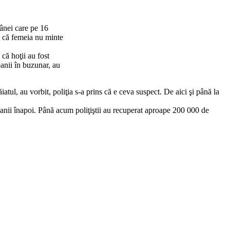
rânei care pe 16
ns că femeia nu minte
 că hoţii au fost
banii în buzunar, au
atul, au vorbit, poliţia s-a prins că e ceva suspect. De aici şi până la
 banii înapoi. Până acum poliţiştii au recuperat aproape 200 000 de