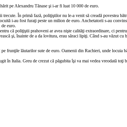
tâlhărit pe Alexandru Tănase şi i-ar fi luat 10 000 de euro.
ii trecute. În primă fază, poliţiştilor nu le-a venit să creadă povestea băt
nelocuită i-au fost furaţi peste un milion de euro. Anchetatorii s-au convi
l de euro.
tru că poliţiştii prahoveni ar avea nişte calităţi extraordinare, ci pentru
ască şi, înainte de a da lovitura, erau săraci lipiţi. Când s-au văzut cu 
 pe frunţile lăutarilor sute de euro. Oamenii din Rachieri, unde locuia băi
ugit în Italia. Greu de crezut că păgubita îşi va mai vedea vreodată toţi