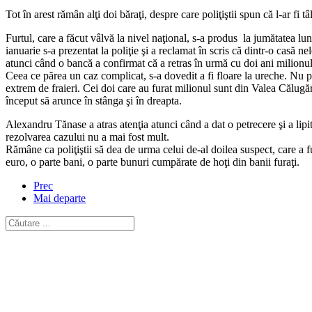
Tot în arest rămân alţi doi băraţi, despre care poliţiştii spun că l-ar fi 
Furtul, care a făcut vâlvă la nivel naţional, s-a produs la jumătatea lun
ianuarie s-a prezentat la poliţie şi a reclamat în scris că dintr-o casă 
atunci când o bancă a confirmat că a retras în urmă cu doi ani milionu
Ceea ce părea un caz complicat, s-a dovedit a fi floare la ureche. Nu pen
extrem de fraieri. Cei doi care au furat milionul sunt din Valea Călugăre
început să arunce în stânga şi în dreapta.
Alexandru Tănase a atras atenţia atunci când a dat o petrecere şi a lipit
rezolvarea cazului nu a mai fost mult.
Rămâne ca poliţiştii să dea de urma celui de-al doilea suspect, care a f
euro, o parte bani, o parte bunuri cumpărate de hoţi din banii furaţi.
Prec
Mai departe