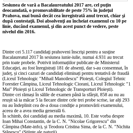
Sesiunea de vară a Bacalaureatului 2017 are, cel puţin
deocamdată, o promovabilitate de peste 75% în judeţul
Prahova, mai bună decât cea înregistrată anul trecut, chiar şi
după contestaţii. Doi absolvenţi au încheiat examenul cu 10 pe
linie, ducând examenul, şi din acest punct de vedere, peste
nivelul din 2016.
Dintre cei 5.117 candidaţi prahoveni înscrişi pentru a susţine
Bacalaureatul 2017 în sesiunea iunie-iulie, numai 4.931 au trecut
prin toate probele. Potrivit informațiilor publicate de Ministerul
Educaţiei, au fost înregistrați 181 de absenți, dar s-au consemnat, în
județ, și cinci cazuri de candidați eliminați pentru tentativă de fraudă
(Liceul Tehnologic "Mihail Manoilescu" Ploiești, Colegiul Tehnic
Forestier Câmpina, Liceul Tehnologic Ciorani, Liceul Tehnologic "1
Mai" Ploiești și Liceul Tehnologic de Transporturi Ploiești).
Dintre cei rămași în sălile de examen până la sfârșit, 858 au nu au
reușit să ia măcar 5 la fiecare dintre cele trei probe scrise, iar alți 293
nu au îndeplinit cea de-a doua condiţie a promovării examenului,
aceea de a avea media generală 6.
În schimb, doi candidați au media maximă, 10. Este vorba despre
Ioan Mihai Constantin, de la C. N. "Nicolae Grigorescu" din
Câmpina (Mate-info), și Teodora Cristina Sima, de la C. N. "Nichita
Stănescu" (Științe ale naturii).