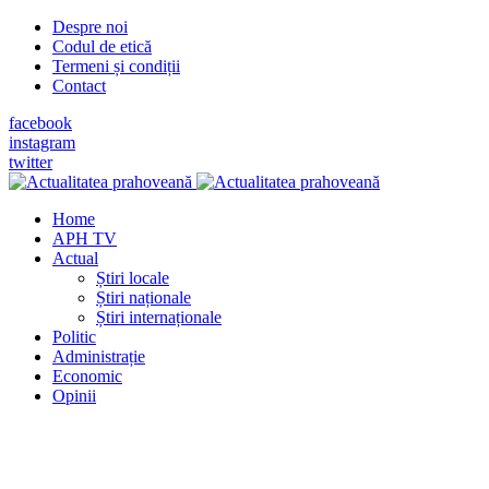
Despre noi
Codul de etică
Termeni și condiții
Contact
facebook
instagram
twitter
Home
APH TV
Actual
Știri locale
Știri naționale
Știri internaționale
Politic
Administrație
Economic
Opinii