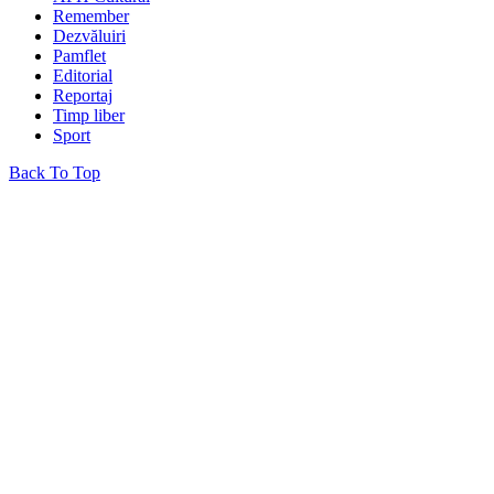
Remember
Dezvăluiri
Pamflet
Editorial
Reportaj
Timp liber
Sport
Back To Top