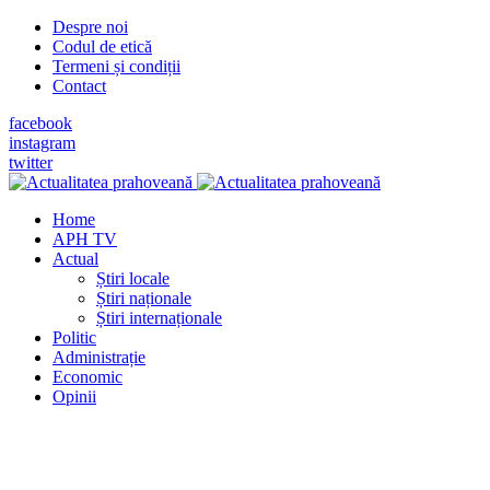
Despre noi
Codul de etică
Termeni și condiții
Contact
facebook
instagram
twitter
Home
APH TV
Actual
Știri locale
Știri naționale
Știri internaționale
Politic
Administrație
Economic
Opinii