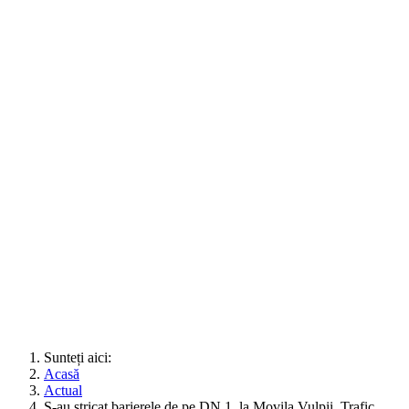
Sunteți aici:
Acasă
Actual
S-au stricat barierele de pe DN 1, la Movila Vulpii. Trafic