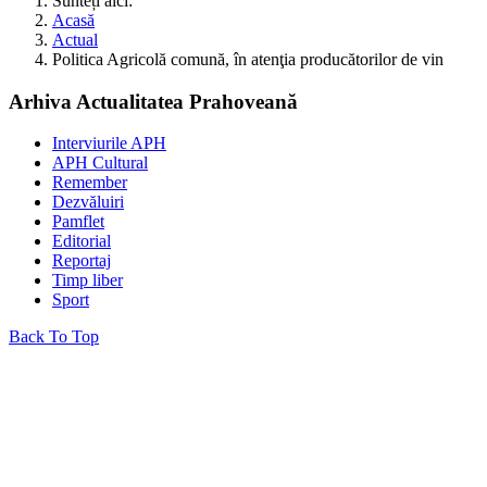
Sunteți aici:
Acasă
Actual
Politica Agricolă comună, în atenţia producătorilor de vin
Arhiva Actualitatea Prahoveană
Interviurile APH
APH Cultural
Remember
Dezvăluiri
Pamflet
Editorial
Reportaj
Timp liber
Sport
Back To Top