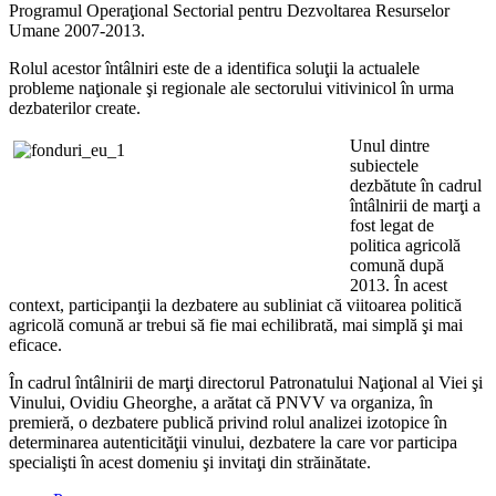
Programul Operaţional Sectorial pentru Dezvoltarea Resurselor
Umane 2007-2013.
Rolul acestor întâlniri este de a identifica soluţii la actualele
probleme naţionale şi regionale ale sectorului vitivinicol în urma
dezbaterilor create.
Unul dintre
subiectele
dezbătute în cadrul
întâlnirii de marţi a
fost legat de
politica agricolă
comună după
2013. În acest
context, participanţii la dezbatere au subliniat că viitoarea politică
agricolă comună ar trebui să fie mai echilibrată, mai simplă şi mai
eficace.
În cadrul întâlnirii de marţi directorul Patronatului Naţional al Viei şi
Vinului, Ovidiu Gheorghe, a arătat că PNVV va organiza, în
premieră, o dezbatere publică privind rolul analizei izotopice în
determinarea autenticităţii vinului, dezbatere la care vor participa
specialişti în acest domeniu şi invitaţi din străinătate.