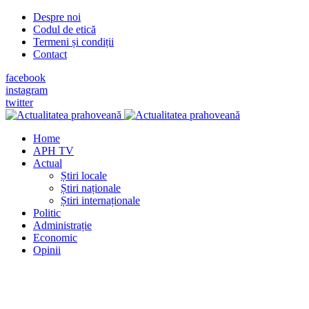
Despre noi
Codul de etică
Termeni și condiții
Contact
facebook
instagram
twitter
Home
APH TV
Actual
Știri locale
Știri naționale
Știri internaționale
Politic
Administrație
Economic
Opinii