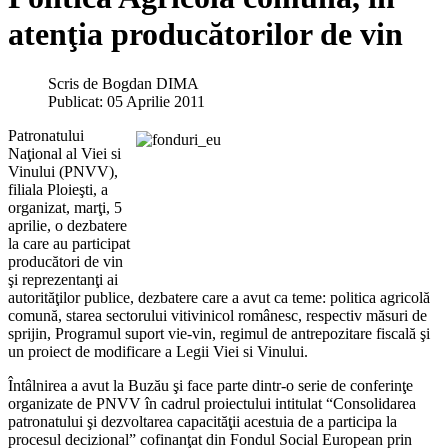
atenţia producătorilor de vin
Scris de
Bogdan DIMA
Publicat: 05 Aprilie 2011
Patronatului
Naţional al Viei si
Vinului (PNVV),
filiala Ploieşti, a
organizat, marţi, 5
aprilie, o dezbatere
la care au participat
producători de vin
şi reprezentanţi ai
autorităţilor publice, dezbatere care a avut ca teme: politica agricolă
comună, starea sectorului vitivinicol românesc, respectiv măsuri de
sprijin, Programul suport vie-vin, regimul de antrepozitare fiscală şi
un proiect de modificare a Legii Viei si Vinului.
Întâlnirea a avut la Buzău şi face parte dintr-o serie de conferinţe
organizate de PNVV în cadrul proiectului intitulat “Consolidarea
patronatului şi dezvoltarea capacităţii acestuia de a participa la
procesul decizional”
cofinanţat din Fondul Social European prin