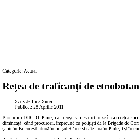
Categorie:
Actual
Reţea de traficanţi de etnobotan
Scris de
Irina Sima
Publicat: 28 Aprilie 2011
Procurorii DIICOT Ploieşti au reuşit să destructureze încă o reţea speci
dimineaţă, când procurorii, împreună cu poliţişti de
la Brigada
de Comba
şapte în Bucureşti, două în oraşul Slănic şi câte una în Ploieşti şi în