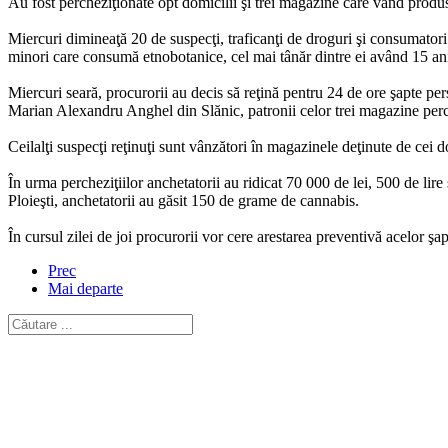
Au fost percheziţionate opt domicilii şi trei magazine care vând produs
Miercuri dimineaţă 20 de suspecţi, traficanţi de droguri şi consumatori 
minori care consumă etnobotanice, cel mai tânăr dintre ei având 15 an
Miercuri seară, procurorii au decis să reţină pentru 24 de ore şapte per
Marian Alexandru Anghel din Slănic, patronii celor trei magazine perc
Ceilalţi suspecţi reţinuţi sunt vânzători în magazinele deţinute de cei do
În urma percheziţiilor anchetatorii au ridicat 70 000 de lei, 500 de li
Ploieşti, anchetatorii au găsit 150 de grame de cannabis.
În cursul zilei de joi procurorii vor cere arestarea preventivă acelor şap
Prec
Mai departe