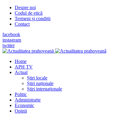
Despre noi
Codul de etică
Termeni și condiții
Contact
facebook
instagram
twitter
Home
APH TV
Actual
Știri locale
Știri naționale
Știri internaționale
Politic
Administrație
Economic
Opinii