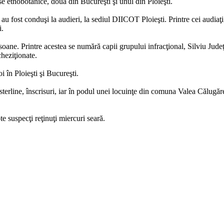
e etnobotanice, două din Bucureşti şi unul din Ploieşti.
au fost conduşi la audieri, la sediul DIICOT Ploieşti. Printre cei audiaţi
i.
soane. Printre acestea se numără capii grupului infracţional, Silviu Judeţ
heziţionate.
i în Ploieşti şi Bucureşti.
re sterline, înscrisuri, iar în podul unei locuinţe din comuna Valea Călu
te suspecţi reţinuţi miercuri seară.