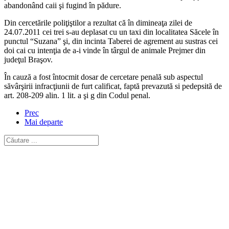
abandonând caii şi fugind în pădure.
Din cercetările poliţiştilor a rezultat că în dimineaţa zilei de
24.07.2011 cei trei s-au deplasat cu un taxi din localitatea Săcele în
punctul “Suzana” şi, din incinta Taberei de agrement au sustras cei
doi cai cu intenţia de a-i vinde în târgul de animale Prejmer din
judeţul Braşov.
În cauză a fost întocmit dosar de cercetare penală sub aspectul
săvârşirii infracţiunii de furt calificat, faptă prevazută si pedepsită de
art. 208-209 alin. 1 lit. a şi g din Codul penal.
Prec
Mai departe