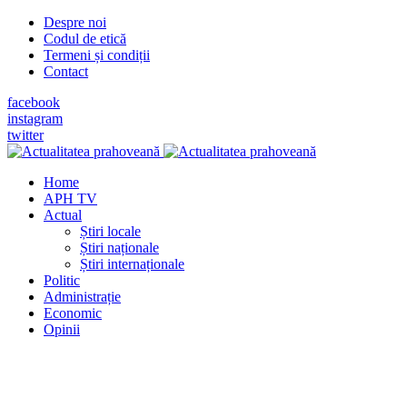
Despre noi
Codul de etică
Termeni și condiții
Contact
facebook
instagram
twitter
Home
APH TV
Actual
Știri locale
Știri naționale
Știri internaționale
Politic
Administrație
Economic
Opinii