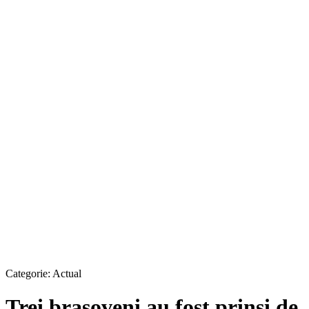
Categorie:
Actual
Trei braşoveni au fost prinşi de