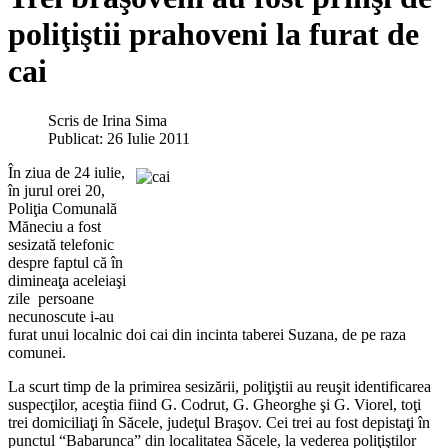
poliţiştii prahoveni la furat de
cai
Scris de
Irina Sima
Publicat: 26 Iulie 2011
În ziua de 24 iulie,
în jurul orei 20,
Poliţia Comunală
Măneciu a fost
sesizată telefonic
despre faptul că în
dimineaţa aceleiaşi
zile persoane
necunoscute i-au
furat unui localnic doi cai din incinta taberei Suzana, de pe raza
comunei.
La scurt timp de la primirea sesizării, poliţiştii au reuşit identificarea
suspecţilor, aceştia fiind G. Codrut, G. Gheorghe şi G. Viorel, toţi
trei domiciliaţi în Săcele, judeţul Braşov. Cei trei au fost depistaţi în
punctul “Babarunca” din localitatea Săcele, la vederea poliţiştilor