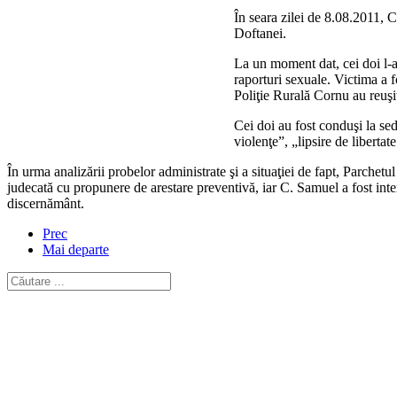
În seara zilei de 8.08.2011, 
Doftanei.
La un moment dat, cei doi l-au
raporturi sexuale. Victima a f
Poliţie Rurală Cornu au reuşi
Cei doi au fost conduşi la sed
violenţe”, „lipsire de libertat
În urma analizării probelor administrate şi a situaţiei de fapt, Parche
judecată cu propunere de arestare preventivă, iar C. Samuel a fost intern
discernământ.
Prec
Mai departe