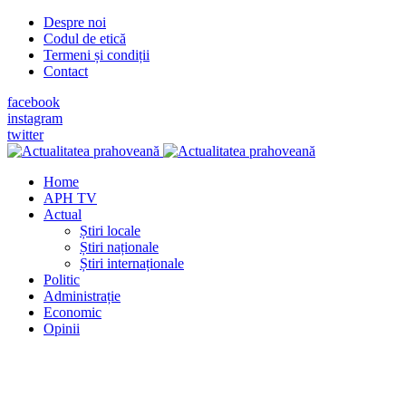
Despre noi
Codul de etică
Termeni și condiții
Contact
facebook
instagram
twitter
Home
APH TV
Actual
Știri locale
Știri naționale
Știri internaționale
Politic
Administrație
Economic
Opinii