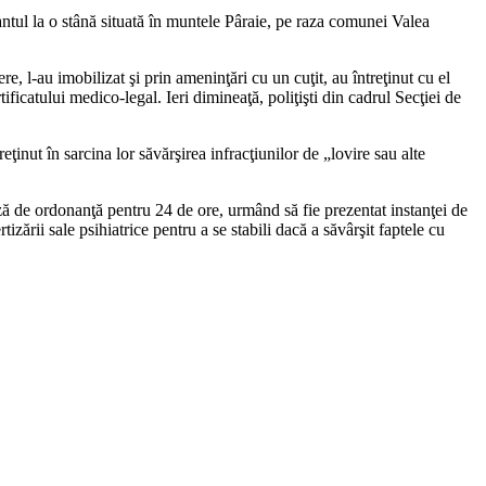
ntul la o stână situată în muntele Pâraie, pe raza comunei Valea
, l-au imobilizat şi prin ameninţări cu un cuţit, au întreţinut cu el
ificatului medico-legal. Ieri dimineaţă, poliţişti din cadrul Secţiei de
ţinut în sarcina lor săvărşirea infracţiunilor de „lovire sau alte
ază de ordonanţă pentru 24 de ore, urmând să fie prezentat instanţei de
zării sale psihiatrice pentru a se stabili dacă a săvârşit faptele cu