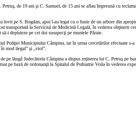
C. Petruş, de 19 ani şi C. Samuel, de 15 ani se aflau împreună cu reclama
 lovit pe S. Bogdan, apoi l-au legat cu o funie de un arbore din apropiere
ost transportată la Serviciul de Medicină Legală, în vederea obţinerii cert
t să-i depisteze pe cei doi susupecţi pe muntele Pâraie.
iul Poliţiei Municipiului Câmpina, iar în urma cercetărilor efectuate s-a re
e în mod ilegal” şi „viol”.
tul de pe lăngâ Judecătoria Câmpina a dispus reţinerea lui C. Petruş pe b
at pe bază de ordonanţă la Spitalul de Psihiatrie Voila în vederea experti