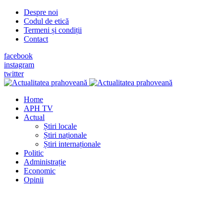
Despre noi
Codul de etică
Termeni și condiții
Contact
facebook
instagram
twitter
Home
APH TV
Actual
Știri locale
Știri naționale
Știri internaționale
Politic
Administrație
Economic
Opinii