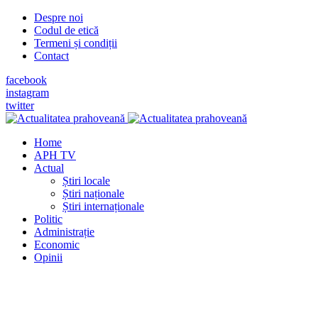
Despre noi
Codul de etică
Termeni și condiții
Contact
facebook
instagram
twitter
Home
APH TV
Actual
Știri locale
Știri naționale
Știri internaționale
Politic
Administrație
Economic
Opinii