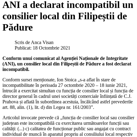
ANI a declarat incompatibil un
consilier local din Filipeștii de
Pădure
Scris de
Anca Visan
Publicat: 18 Octombrie 2021
Conform unui comunicat al Agenției Naționale de Integritate
(ANI), un consilier local din Filipeștii de Pădure a fost declarat
incompatibil.
Conform sursei menționate, Ion Stoica „s-a aflat în stare de
incompatibilitate în perioada 27 octombrie 2020 – 18 iunie 2021,
întrucât a exercitat simultan cu funcția de consilier local și funcția de
director general în cadrul unei societăți comerciale înființată de C.J.
Prahova și aflată în subordinea acestuia, încălcând astfel prevederile
art. 88, alin. (1), lit. d) din Legea nr. 161/2003”.
Articolul invocate prevede că „funcția de consilier local sau consilier
județean este incompatibilă cu exercitarea următoarelor funcții sau
calități: (...) c) calitatea de funcționar public sau angajat cu contract
individual de muncă în aparatul propriu al consiliului local respectiv