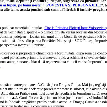
, fostul deputat și consilier județean, sugerează că jurnalistul ar 
 „Ba tu ai tupeu, pe banii noștri!”. POVESTEA ȘI PERSONAJELE
”. 
u alte teme, acesta punând sub semnul întrebării inclusiv pregătire
publicat materialul intitulat „
Circ la Primăria Ploiești între Volosevici 
gat de vecinătăți disputate – o clinică privată versus locatari din blocuri
 consilier județean – locatar într-unul dintre blocurile de pe strada Făt-F
 instituții și adrese din partea Primăriei Ploiești și a SGU Ploiești împotr
perspectiva interesului public.
 Volosevici și proprietara clinicii care a fost invitată, după seria de con
noarei ploieștene, primarul s-a enervat rapid, a schimbat câteva cuvinte l
 pentru antreprenoare, chiar dacă reprezentanta clinicii venise împreună c
K
.
ura atât cu antreprenoarea A.C. cât și cu Dragoș Gunia. Mai jos, regăsiți
 a dat nici un fel de declarație presei referitoare la subiect, ci a avut o 
ei Actualitatea Prahoveană, fost coleg de facultate la Jurnalism cu Drag
cum urmează. Gunia încearcă, printr-un bizar joc de cuvinte, să inducă idee
nând la îndoială pregătirea profesională a acestuia. Dragoș Gunia a absolv
erviciu la stat sau la companii ale statului.