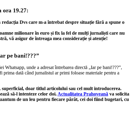
a ora 19.27:
n redacția Dvs care m-a întrebat despre situație fără a spune o
mne milionare în euro și fix la fel de mulți jurnaliști care nu
stră, vă asigur de întreaga mea considerație și atenție!
Iar pe bani!???”
iei Whatsapp, unde a adresat întrebarea directă „Iar pe bani!???”,
fi prima dată când jurnalistul ar primi foloase materiale pentru a
 superficial, doar titlul articolului sau cel mult introducerea.
ează să-l intenteze celor doi.
Actualitatea Prahoveană
va solicita
 cuantum de un leu pentru fiecare pârât, cei doi fiind bugetari, cu