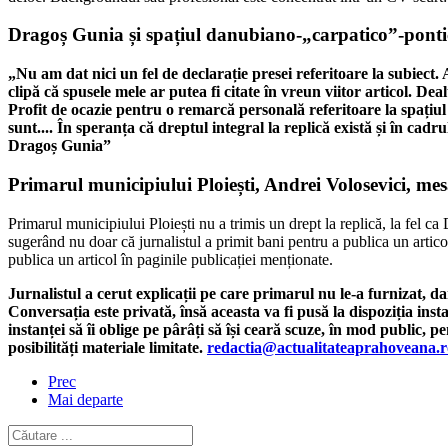
Dragoș Gunia și spațiul danubiano-„carpatico”-pontic
„Nu am dat nici un fel de declarație presei referitoare la subiect
clipă că spusele mele ar putea fi citate în vreun viitor articol. Deal
Profit de ocazie pentru o remarcă personală referitoare la spațiu
sunt.... În speranța că dreptul integral la replică există și în ca
Dragoș Gunia”
Primarul municipiului Ploiești, Andrei Volosevici, m
Primarul municipiului Ploiești nu a trimis un drept la replică, la fel 
sugerând nu doar că jurnalistul a primit bani pentru a publica un artico
publica un articol în paginile publicației menționate.
Jurnalistul a cerut explicații pe care primarul nu le-a furnizat, da
Conversația este privată, însă aceasta va fi pusă la dispoziția in
instanței să îi oblige pe pârâți să își ceară scuze, în mod public, 
posibilități materiale limitate.
redactia@actualitateaprahoveana.r
Prec
Mai departe