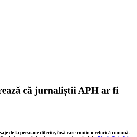
rează că jurnaliștii APH ar fi
aje de la persoane diferite, însă care conțin o retorică comună.