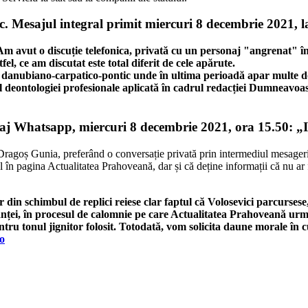
. Mesajul integral primit miercuri 8 decembrie 2021, l
. Am avut o discuție telefonica, privată cu un personaj "angrenat" î
tfel, ce am discutat este total diferit de cele apărute.
l danubiano-carpatico-pontic unde în ultima perioadă apar multe doa
drul deontologiei profesionale aplicată în cadrul redacției Dumneavoa
esaj Whatsapp, miercuri 8 decembrie 2021, ora 15.50: „
ca Dragoș Gunia, preferând o conversație privată prin intermediul mesager
l în pagina Actualitatea Prahoveană, dar și că deține informații că nu ar 
r din schimbul de replici reiese clar faptul că Volosevici parcursese,
stanței, în procesul de calomnie pe care Actualitatea Prahoveană urm
pentru tonul jignitor folosit. Totodată, vom solicita daune morale în
o