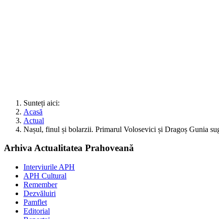
Sunteți aici:
Acasă
Actual
Nașul, finul și bolarzii. Primarul Volosevici și Dragoș Gunia sug
Arhiva Actualitatea Prahoveană
Interviurile APH
APH Cultural
Remember
Dezvăluiri
Pamflet
Editorial