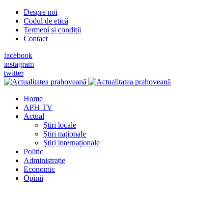
Despre noi
Codul de etică
Termeni și condiții
Contact
facebook
instagram
twitter
Home
APH TV
Actual
Știri locale
Știri naționale
Știri internaționale
Politic
Administrație
Economic
Opinii