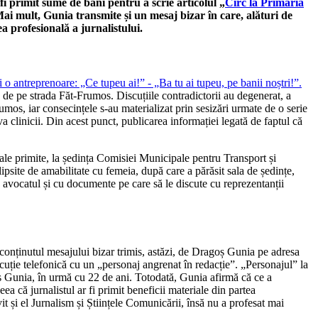
fi primit sume de bani pentru a scrie articolul „
Circ la Primăria
Mai mult, Gunia transmite și un mesaj bizar în care, alături de
a profesională a jurnalistului.
și o antreprenoare: „Ce tupeu ai!” - „Ba tu ai tupeu, pe banii noștri!”.
le de pe strada Făt-Frumos. Discuțiile contradictorii au degenerat, a
rumos, iar consecințele s-au materializat prin sesizări urmate de o serie
iva clinicii. Din acest punct, publicarea informației legată de faptul că
troale primite, la ședința Comisiei Municipale pentru Transport și
ipsite de amabilitate cu femeia, după care a părăsit sala de ședințe,
u avocatul și cu documente pe care să le discute cu reprezentanții
 conținutul mesajului bizar trimis, astăzi, de Dragoș Gunia pe adresa
discuție telefonică cu un „personaj angrenat în redacție”. „Personajul” la
oș Gunia, în urmă cu 22 de ani. Totodată, Gunia afirmă că ce a
a că jurnalistul ar fi primit beneficii materiale din partea
it și el Jurnalism și Științele Comunicării, însă nu a profesat mai