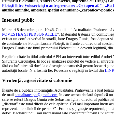
Primarul Ploieștiului, Andrei Volosevici, împreună cu Dragoș Gunia
Ploiești între Volosevici și o antreprenoare: „Ce tupeu ai!” -
aluziile amintite, amestecă spațiul danubiano-„carpatico”-pontic c
Interesul public
Miercuri 8 decembrie, ora 10:46. Cotidianul Actualitatea Prahoveană a 
POVESTEA ȘI PERSONAJELE
”. Materialul tratează un conflict le
existat un conflict verbal în stradă, între Dragoș Gunia, fost deputat și
de controale ale Poliției Locale Ploiești, în frunte cu directorul acestei
Dragoș Gunia este finul primarului Ploieștiului a devenit legitimă, din 
Replicile citate în titlul articolul APH au intervenit între edilul Andrei
Siguranța Circulației. În loc să analizeze punctul de vedere al antrepre
fără ca întâlnirea să ducă la o discuție constructivă pentru locatari și
autorității locale. N-a fost să fie. Povestea o regăsiți în textul din
LIN
Virulență, agresivitate și calomnie
Înainte de a publica informațiile, Actualitatea Prahoveană a luat legăt
de mail
actualitateaph@gmail.com
, în care acesta declară faptul că nu
care se referă Dragoș Gunia este Sebastian Ignat, directorul publicați
„discutat” este total diferit de cele apărute. Cel mai important lucru a
reprezentantei clinicii de pe str. Făt-Frumos și jignește reporterul, pu
deloc. Backgroundul său profesional este concentrat într-un CV scurt: S