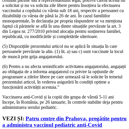
celuilalt părinte sau a reprezentantului legal, potrivit căreia acesta nu
a solicitat și nu va solicita zile libere pentru însoțirea la efectuarea
vaccinului a copilului cu vârsta sub 18 ani, respectiv a persoanei cu
dizabilități cu vârsta de până la 26 de ani. În cazul familiilor
monoparentale, în declarația pe propria răspundere se va menționa
faptul că părintele se află în una dintre situațiile prevăzute la art. 3
din Legea nr. 277/2010 privind alocația pentru susținerea familiei,
republicată, cu modificările și completările ulterioare.
(5) Dispozițiile prezentului articol nu se aplică în situația în care
persoanele prevăzute la alin. (1) lit. a) sau c) sunt vaccinate la locul
de muncă prin grija angajatorului.
(6) Pentru a nu afecta semnificativ activitatea angajatorului, angajații
au obligația de a informa angajatorul cu privire la opțiunile de
programare a zilelor libere pe care urmează să le solicite în temeiul
prezentului articol, în vederea asigurării în condiții optime a
funcționării activității acestuia.”
Vaccinarea anti-Covid și la copiii din grupa de vârstă 5-11 ani
începe, în România, pe 26 ianuarie, în centrele stabilite deja pentru
administrarea serului pediatric.
VEZI ȘI:
Patru centre din Prahova, pregătite pentru
a administra vaccinul pediatric anti-Covid