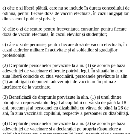
a) câte o zi liberă plătită, care nu se include în durata concediului de
odihnă, pentru fiecare doză de vaccin efectuată, în cazul angajaților
din sistemul public și privat;
b) câte o zi de scutire pentru frecventarea cursurilor, pentru fiecare
doză de vaccin efectuată, în cazul elevilor și studenților;
c) câte o zi de permisie, pentru fiecare doză de vaccin efectuată, în
cazul cadrelor militare în activitate și al soldaților și gradaților
profesioniști.
(2) Drepturile persoanelor prevăzute la alin. (1) se acordă pe baza
adeverinței de vaccinare eliberate potrivit legii. În situația în care
ziua liberă coincide cu ziua vaccinării, persoanele prevăzute la alin.
(1) au obligația depunerii adeverinței de vaccinare în prima zi
lucrătoare de la vaccinare.
(3) Beneficiază de drepturile prevăzute la alin. (1) și unul dintre
părinți sau reprezentantul legal al copilului cu vârsta de până la 18
ani, precum și al persoanei cu dizabilități cu vârsta de până la 26 de
ani, în ziua vaccinării copilului, respectiv a persoanei cu dizabilități.
(4) Drepturile persoanelor prevăzute la alin. (3) se acordă pe baza
adeverinței de vaccinare și a declarației pe propria răspundere a