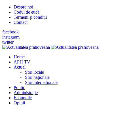
Despre noi
Codul de etică
Termeni și condiții
Contact
facebook
instagram
twitter
Home
APH TV
Actual
Știri locale
Știri naționale
Știri internaționale
Politic
Administrație
Economic
Opinii