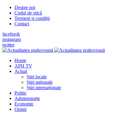
Despre noi
Codul de etică
Termeni și condiții
Contact
facebook
instagram
twitter
Home
APH TV
Actual
Știri locale
Știri naționale
Știri internaționale
Politic
Administrație
Economic
Opinii