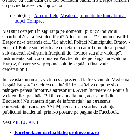
cu privire la acest caz îngrozitor.
Citește și:
A murit Leluț Vasilescu, unul dintre fondatorii ai
trupei Compact
Mai sunt cetățenii în siguranță pe domeniul public? Individul,
smardoiul ăsta, a fost identificat? A fost reținut...!? Conducerea IPJ
Brașov ne-a transmis că..."La nivelul Poliției Municipiului Brașov -
Secția 1 Poliție sunt efectuate cercetări în cadrul unui dosar penal
sub aspectul săvârșirii infracțiunii de "lovirea sau alte violențe",
instrumentat sub coordonarea Parchetului de pe lângă Judecătoria
Brașov, în care se va propune soluție legală la finalizarea
cercetărilor"!
În această dimineață, victima s-a prezentat la Serviciul de Medicină
Legală Brașov în vederea evaluării! Tot astăzi va depune și o
plângere penală împotriva agresorului. Avem încredere că Poliția îl
va identifica pe "băiat"! Din ce am aflat noi, acesta ar fi din
București! Nu suntem siguri de informație!” au t transmis
eprezentanții asociației ASUM, cei care au și adus în atenția
publicului incidentul, printr-o postare pe pagina de Facebook.
Vezi
VIDEO AICI
Facebook.com/actualitateaprahoveana.ro