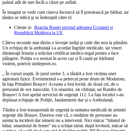
palmă atât de tare încât a căzut pe asflalt.
În imagini se vede cum cineva încearcă să îl potolească pe bărbat, iar
tânăra se ridică şi se îndreaptă către el.
Citește și:
Reacția Rusiei privind aderarea Ucrainei și
Republicii Moldova la UE
Câteva secunde mai târziu o loveşte iarăşi şi cade din nou la pământ.
Un echipaj de la ambulaţă i-a acordat îngrijiri medicale, iar vineri
dimineaţă femeia a solicitat certificat medico-legal pentru a face
plângere. Poliția s-a sesizat în acest caz și îl caută pe bărbatul
violent, potrivit stirileprotv.ro.
„ În cursul nopții, în jurul orelor 3, o tânără a fost victima unei
agresiuni fizice. Evenimentul s-a petrecut peste drum de Modarom,
în fața Primăriei Brașov! Aceasta a fost lovită, de două ori, de o
persoană de sex masculin. Un smardoi, un chiloțar, un Rambo de
Brașov! A fost apelat serviciul de urgență 112. La fața locului s-au
deplasat echipaje de Poliție, Jandarmerie dar și o Ambulanță.
Tânăra a fost transportată de urgență la unitatea medicală de primiri
urgențe din Brașov. Dureros este că, o mulțime de persoane au
asistat la incident dar nimeni nu a intervenit. Nici măcar "băiatul de
băiat, smardoiul de femei" nu a schițat nimic după lovitură, măcar să
o ridice, să vadă dacă este ok! Solicităm public IPJ Brașov lămuriri