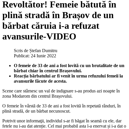
Revoltător! Femeie bătută în
plină stradă în Brașov de un
bărbat căruia i-a refuzat
avansurile-VIDEO
Scris de
Ștefan Dumitru
Publicat: 24 Iunie 2022
O femeie de 33 de ani a fost lovită cu un brutalitate de un
bărbat chiar în centrul Brașovului.
Reacția bărbatului ar fi venit în urma refuzului femeii la
avansurile făcute de acesta.
Scene care stârnesc un val de indignare s-au produs azi noapte în
zona Modarom din centrul Brașovului.
O femeie în vârstă de 33 de ani a fost lovită în repetată rânduri, în
plină stradă, de un bărbat necunoscut.
Potrivit unor informaţii, individul s-ar fi băgat în seamă cu ele, dar
fetele nu i-au dat atenție. Cel mai probabil asta l-a enervat și i-a dat o