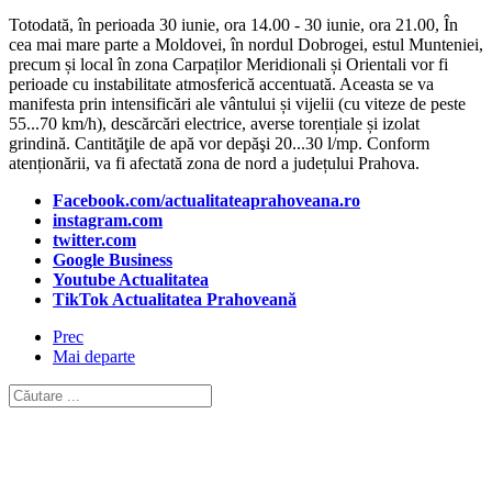
Totodată, în perioada
30 iunie, ora 14.00 - 30 iunie, ora 21.00, Î
n
cea mai mare parte a Moldovei, în nordul Dobrogei, estul Munteniei,
precum și local în zona Carpaților Meridionali și Orientali vor fi
perioade cu
instabilitate atmosferică accentuată. Aceasta se va
manifesta prin intensificări ale vântului și vijelii (cu viteze de peste
55...70 km/h), descărcări electrice, averse torențiale și izolat
grindină. Cantităţile de apă vor depăşi 20...30 l/mp. Conform
atenționării, va fi afectată zona de nord a județului Prahova.
Facebook.com/actualitateaprahoveana.ro
instagram.com
twitter.com
Google Business
Youtube Actualitatea
TikTok Actualitatea Prahoveană
Prec
Mai departe