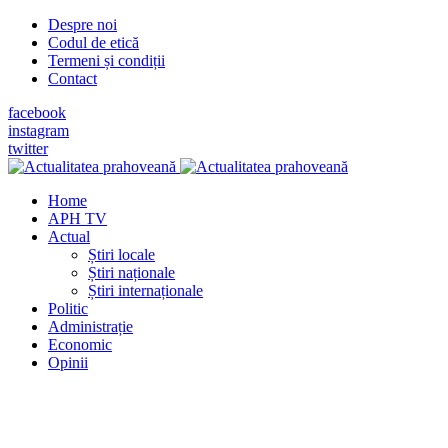
Despre noi
Codul de etică
Termeni și condiții
Contact
facebook
instagram
twitter
Home
APH TV
Actual
Știri locale
Știri naționale
Știri internaționale
Politic
Administrație
Economic
Opinii