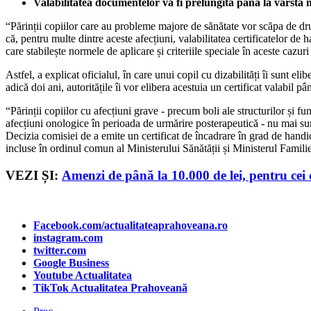
Valabilitatea documentelor va fi prelungită până la vârsta 
“Părinții copiilor care au probleme majore de sănătate vor scăpa de drum
că, pentru multe dintre aceste afecțiuni, valabilitatea certificatelor de
care stabilește normele de aplicare și criteriile speciale în aceste cazur
Astfel, a explicat oficialul, în care unui copil cu dizabilități îi sunt 
adică doi ani, autoritățile îi vor elibera acestuia un certificat valabil 
“Părinții copiilor cu afecțiuni grave - precum boli ale structurilor și fu
afecțiuni onologice în perioada de urmărire posterapeutică - nu mai sun
Decizia comisiei de a emite un certificat de încadrare în grad de handi
incluse în ordinul comun al Ministerului Sănătății și Ministerul Familie
VEZI ȘI:
Amenzi de până la 10.000 de lei, pentru cei
Facebook.com/actualitateaprahoveana.ro
instagram.com
twitter.com
Google Business
Youtube Actualitatea
TikTok Actualitatea Prahoveană