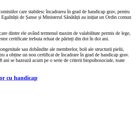
 comisiilor care stabilesc încadrarea în grad de handicap grav, pentru
i Egalității de Șanse și Ministerul Sănătății au inițiat un Ordin comun
fiecare dintre ele având termenul maxim de valabilitate permis de lege,
tor certificate trebuia reluat de părinți din doi în doi ani.
congenitale sau dobândite ale membrelor, boli ale structurii pielii,
ru a obține un nou certificat de încadrare în grad de handicap grav.
 ani se bazează acum pe o serie de criterii biopsihosociale, toate
lor cu handicap