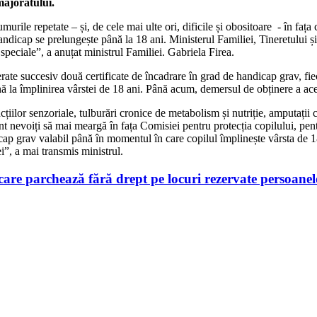
majoratului.
urile repetate – și, de cele mai ulte ori, dificile și obositoare - în fața
 handicap se prelungește până la 18 ani. Ministerul Familiei, Tineretului ș
i speciale”, a anuțat ministrul Familiei. Gabriela Firea.
eliberate succesiv două certificate de încadrare în grad de handicap grav, 
până la împlinirea vârstei de 18 ani. Până acum, demersul de obținere a aces
ncțiilor senzoriale, tulburări cronice de metabolism și nutriție, amputații 
t nevoiți să mai meargă în fața Comisiei pentru protecția copilului, pent
cap grav valabil până în momentul în care copilul împlinește vârsta de 18
i”, a mai transmis ministrul.
 care parchează fără drept pe locuri rezervate persoane