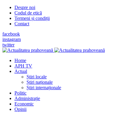
Despre noi
Codul de etică
Termeni și condiții
Contact
facebook
instagram
twitter
Home
APH TV
Actual
Știri locale
Știri naționale
Știri internaționale
Politic
Administrație
Economic
Opinii