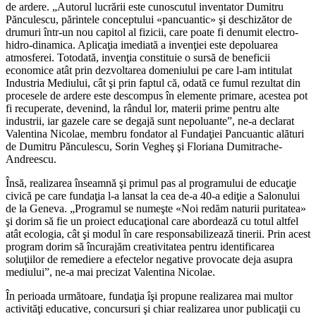
de ardere. „Autorul lucrării este cunoscutul inventator Dumitru
Pănculescu, părintele conceptului «pancuantic» şi deschizător de
drumuri într-un nou capitol al fizicii, care poate fi denumit electro-
hidro-dinamica. Aplicaţia imediată a invenţiei este depoluarea
atmosferei. Totodată, invenţia constituie o sursă de beneficii
economice atât prin dezvoltarea domeniului pe care l-am intitulat
Industria Mediului, cât şi prin faptul că, odată ce fumul rezultat din
procesele de ardere este descompus în elemente primare, acestea pot
fi recuperate, devenind, la rândul lor, materii prime pentru alte
industrii, iar gazele care se degajă sunt nepoluante”, ne-a declarat
Valentina Nicolae, membru fondator al Fundaţiei Pancuantic alături
de Dumitru Pănculescu, Sorin Vegheş şi Floriana Dumitrache-
Andreescu
.
Însă, realizarea înseamnă şi primul pas al programului de educaţie
civică pe care fundaţia l-a lansat la cea de-a 40-a ediţie a Salonului
de la Geneva. „Programul se numeşte «Noi redăm naturii puritatea»
şi dorim să fie un proiect educaţional care abordează cu totul altfel
atât ecologia, cât şi modul în care responsabilizează tinerii. Prin acest
program dorim să încurajăm creativitatea pentru identificarea
soluţiilor de remediere a efectelor negative provocate deja asupra
mediului”, ne-a mai precizat Valentina Nicolae.
În perioada următoare, fundaţia îşi propune realizarea mai multor
activităţi educative, concursuri şi chiar realizarea unor publicaţii cu