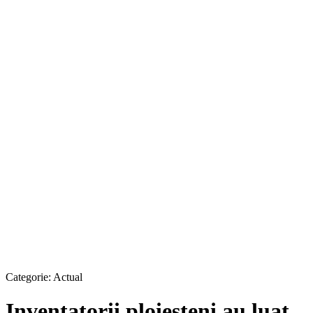
Categorie:
Actual
Inventatorii ploieşteni au luat