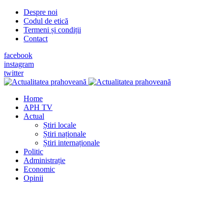
Despre noi
Codul de etică
Termeni și condiții
Contact
facebook
instagram
twitter
Home
APH TV
Actual
Știri locale
Știri naționale
Știri internaționale
Politic
Administrație
Economic
Opinii