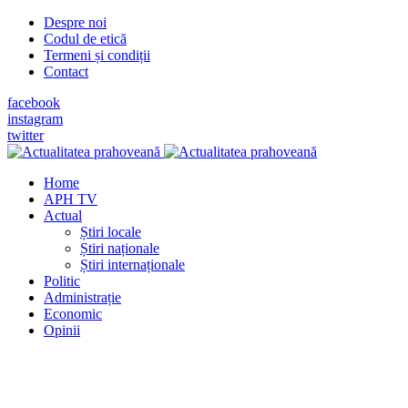
Despre noi
Codul de etică
Termeni și condiții
Contact
facebook
instagram
twitter
Home
APH TV
Actual
Știri locale
Știri naționale
Știri internaționale
Politic
Administrație
Economic
Opinii