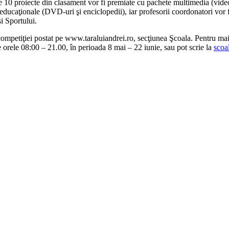
 10 proiecte din clasament vor fi premiate cu pachete multimedia (videopr
i educaţionale (DVD-uri şi enciclopedii), iar profesorii coordonatori vor
şi Sportului.
l competiţiei postat pe www.taraluiandrei.ro, secţiunea Şcoala. Pentru ma
e orele 08:00 – 21.00, în perioada 8 mai – 22 iunie, sau pot scrie la
scoa