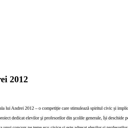
ei 2012
a lui Andrei 2012 – o competiție care stimulează spiritul civic și implic
proiect dedicat elevilor şi profesorilor din şcolile generale, își deschid
ma unui concurs pe teme eco-civice și este adresat elevilor şi profesoril