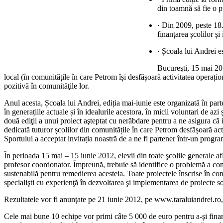
din toamnă să fie o p
· Din 2009, peste 18.
finanțarea școlilor ș
· Școala lui Andrei e
Bucureşti, 15 mai 201
local (în comunitățile în care Petrom își desfășoară activitatea operați
pozitivă în comunităţile lor.
Anul acesta, Școala lui Andrei, ediția mai-iunie este organizată în part
în generațiile actuale și în idealurile acestora, în micii voluntari de a
două ediţii a unui proiect aşteptat cu nerăbdare pentru a ne asigura că i
dedicată tuturor școlilor din comunitățile în care Petrom desfășoară act
Sportului a acceptat invitația noastră de a ne fi partener într-un pro
În perioada 15 mai – 15 iunie 2012, elevii din toate şcolile generale
profesor coordonator. Împreună, trebuie să identifice o problemă a com
sustenabilă pentru remedierea acesteia. Toate proiectele înscrise în con
specialişti cu experienţă în dezvoltarea şi implementarea de proiecte so
Rezultatele vor fi anunţate pe 21 iunie 2012, pe www.taraluiandrei.ro,
Cele mai bune 10 echipe vor primi câte 5 000 de euro pentru a-şi finanţ