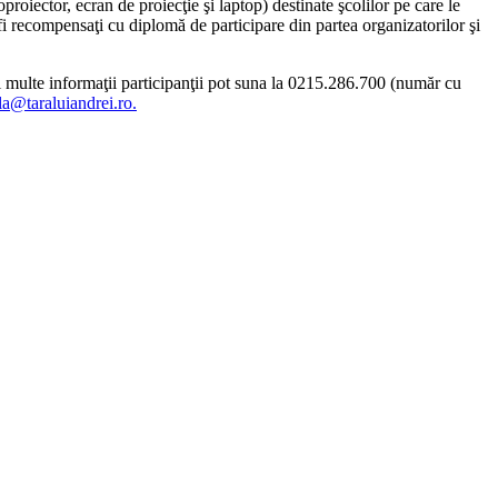
oiector, ecran de proiecţie şi laptop) destinate şcolilor pe care le
 fi recompensaţi cu diplomă de participare din partea organizatorilor şi
i multe informaţii participanţii pot suna la 0215.286.700 (număr cu
la@taraluiandrei.ro
.