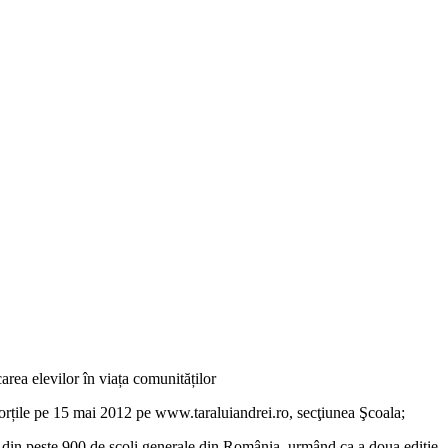
area elevilor în viața comunităților
e porțile pe 15 mai 2012 pe www.taraluiandrei.ro, secţiunea Şcoala;
or din peste 900 de școli generale din România, urmând ca a doua ediție