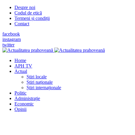
Despre noi
Codul de etică
Termeni și condiții
Contact
facebook
instagram
twitter
Home
APH TV
Actual
Știri locale
Știri naționale
Știri internaționale
Politic
Administrație
Economic
Opinii