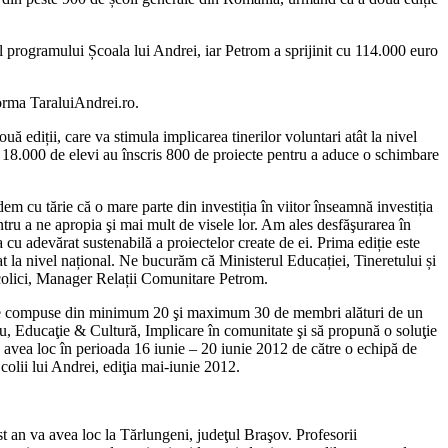
l programului Școala lui Andrei, iar Petrom a sprijinit cu 114.000 euro
forma TaraluiAndrei.ro.
ă ediții, care va stimula implicarea tinerilor voluntari atât la nivel
ste 18.000 de elevi au înscris 800 de proiecte pentru a aduce o schimbare
em cu tărie că o mare parte din investiția în viitor înseamnă investiția
entru a ne apropia şi mai mult de visele lor. Am ales desfăşurarea în
a cu adevărat sustenabilă a proiectelor create de ei. Prima ediție este
at la nivel național. Ne bucurăm că Ministerul Educației, Tineretului și
icolici, Manager Relații Comunitare Petrom.
echipe compuse din minimum 20 şi maximum 30 de membri alături de un
iu, Educaţie & Cultură, Implicare în comunitate şi să propună o soluţie
va avea loc în perioada 16 iunie – 20 iunie 2012 de către o echipă de
colii lui Andrei, ediţia mai-iunie 2012.
t an va avea loc la Tărlungeni, judeţul Braşov. Profesorii