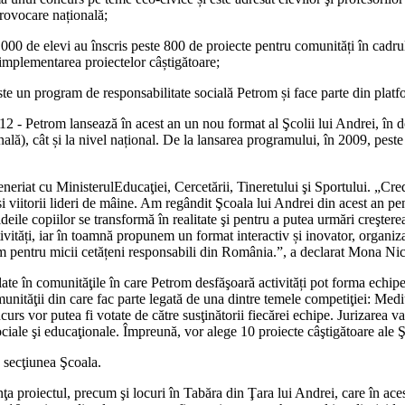
rovocare națională;
000 de elevi au înscris peste 800 de proiecte pentru comunități în cadru
i implementarea proiectelor câștigătoare;
ste un program de responsabilitate socială Petrom și face parte din plat
2 - Petrom lansează în acest an un nou format al Şcolii lui Andrei, în dou
onală), cât și la nivel național. De la lansarea programului, în 2009, pe
eneriat cu MinisterulEducaţiei, Cercetării, Tineretului şi Sportului. „Cred
zi și viitorii lideri de mâine. Am regândit Şcoala lui Andrei din acest an p
deile copiilor se transformă în realitate şi pentru a putea urmări creştere
ivități, iar în toamnă propunem un format interactiv și inovator, organiz
gram pentru micii cetățeni responsabili din România.”, a declarat Mona N
 aflate în comunităţile în care Petrom desfăşoară activități pot forma 
unităţii din care fac parte legată de una dintre temele competiţiei: Med
curs vor putea fi votate de către susţinătorii fiecărei echipe. Jurizarea 
ciale şi educaţionale. Împreună, vor alege 10 proiecte câştigătoare ale Ş
 secţiunea Şcoala.
a proiectul, precum şi locuri în Tabăra din Ţara lui Andrei, care în aces