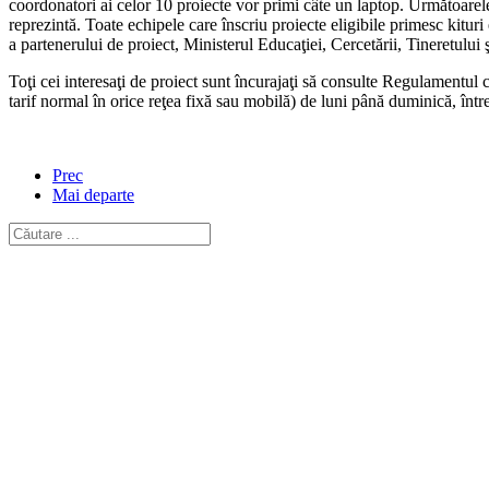
coordonatori ai celor 10 proiecte vor primi câte un laptop. Următoarele
reprezintă. Toate echipele care înscriu proiecte eligibile primesc kitur
a partenerului de proiect, Ministerul Educaţiei, Cercetării, Tineretului 
Toţi cei interesaţi de proiect sunt încurajaţi să consulte Regulamentu
tarif normal în orice reţea fixă sau mobilă) de luni până duminică, într
Prec
Mai departe