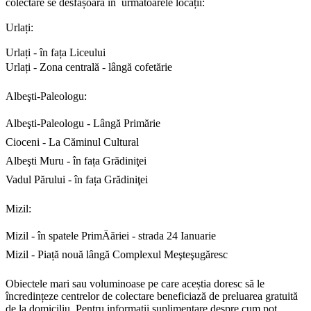
colectare se desfășoară în următoarele locații:
Urlați:
Urlați - în fața Liceului
Urlați - Zona centrală - lângă cofetărie
Albeşti-Paleologu:
Albeşti-Paleologu - Lângă Primărie
Cioceni - La Căminul Cultural
Albeşti Muru - în fața Grădiniţei
Vadul Părului - în fața Grădiniţei
Mizil:
Mizil - în spatele PrimÄăriei - strada 24 Ianuarie
Mizil - Piață nouă lângă Complexul Meşteşugăresc
Obiectele mari sau voluminoase pe care aceștia doresc să le
încredințeze centrelor de colectare beneficiază de preluarea gratuită
de la domiciliu. Pentru informații suplimentare despre cum pot