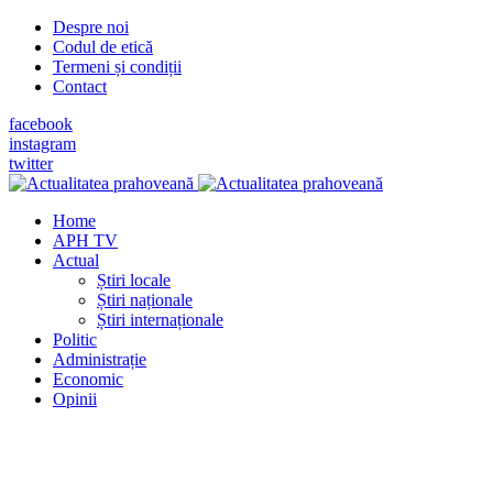
Despre noi
Codul de etică
Termeni și condiții
Contact
facebook
instagram
twitter
Home
APH TV
Actual
Știri locale
Știri naționale
Știri internaționale
Politic
Administrație
Economic
Opinii