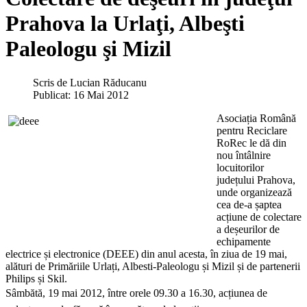
Prahova la Urlaţi, Albeşti
Paleologu şi Mizil
Scris de
Lucian Răducanu
Publicat: 16 Mai 2012
Asociația Română
pentru Reciclare
RoRec le dă din
nou întâlnire
locuitorilor
județului Prahova,
unde organizează
cea de-a șaptea
acțiune de colectare
a deșeurilor de
echipamente
electrice și electronice (DEEE) din anul acesta, în ziua de 19 mai,
alături de Primăriile Urlați, Albesti-Paleologu și Mizil și de partenerii
Philips și Skil.
Sâmbătă, 19 mai 2012, între orele 09.30 a 16.30, acțiunea de