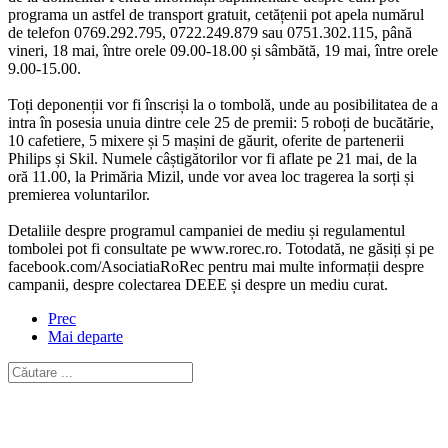
programa un astfel de transport gratuit, cetățenii pot apela numărul
de telefon 0769.292.795, 0722.249.879 sau 0751.302.115, până
vineri, 18 mai, între orele 09.00-18.00 și sâmbătă, 19 mai, între orele
9.00-15.00.
Toți deponenții vor fi înscriși la o tombolă, unde au posibilitatea de a
intra în posesia unuia dintre cele 25 de premii: 5 roboți de bucătărie,
10 cafetiere, 5 mixere și 5 mașini de găurit, oferite de partenerii
Philips și Skil. Numele câștigătorilor vor fi aflate pe 21 mai, de la
oră 11.00, la Primăria Mizil, unde vor avea loc tragerea la sorți și
premierea voluntarilor.
Detaliile despre programul campaniei de mediu și regulamentul
tombolei pot fi consultate pe www.rorec.ro. Totodată, ne găsiți și pe
facebook.com/AsociatiaRoRec pentru mai multe informații despre
campanii, despre colectarea DEEE și despre un mediu curat.
Prec
Mai departe