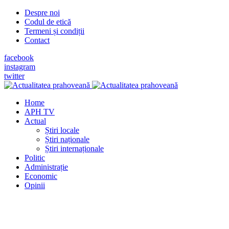
Despre noi
Codul de etică
Termeni și condiții
Contact
facebook
instagram
twitter
Home
APH TV
Actual
Știri locale
Știri naționale
Știri internaționale
Politic
Administrație
Economic
Opinii