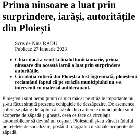
Prima ninsoare a luat prin
surprindere, iarăși, autoritățile
din Ploiești
Scris de
Nina RADU
Publicat: 27 Ianuarie 2023
Chiar dacă a venit la finalul lunii ianuarie, prima
ninsoare din această iarnă a luat prin surprindere
autoritățile.
Circulația rutieră din Ploiești a fost îngreunată, ploieștenii
reclamând faptul că pe străzile municipiului nu s-a
intervenit cu material antiderapant.
Ploieștenii sunt nemulțumiți că nici măcar pe străzile importante nu
și-au făcut simțită prezența echipajele de deszăpezire. De asemenea,
șoferii se plâng de faptul că străzile din cartierele municipiului sunt
acoperite de zăpadă și gheață, ceea ce face ca circulația
automobilelor să devină un coșmar. Ploieștenii și-au vărsat năduful
pe rețelele de socializare, postând fotografii cu străzile acoperite de
zăpadă.