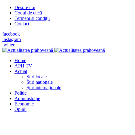
Despre noi
Codul de etică
Termeni și condiții
Contact
facebook
instagram
twitter
Home
APH TV
Actual
Știri locale
Știri naționale
Știri internaționale
Politic
Administrație
Economic
Opinii