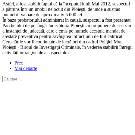
Astfel, a fost stabilit faptul că la începutul lunii Mai 2012, suspectul
a pătruns într-un imobil nelocuit din Ploieşti, de unde a sustras
bunuri în valoare de aproximativ 5.000 lei.
În baza probatoriului administrat în cauză, suspectul a fost prezentat
Parchetului de pe lângă Judecătoria Ploieşti cu propunere de sesizare
a instanţei de judecată, care a emis pe numele acestuia mandat de
arestare preventivă pentru săvârşirea infracţiunii de furt calificat.
Cercetările vor fi continuate de lucrători din cadrul Poliţiei Mun.
Ploieşti - Biroul de Investigaţii Criminale, în vederea stabilirii întregii
activităţi infracţionale a suspectului.
Prec
Mai departe