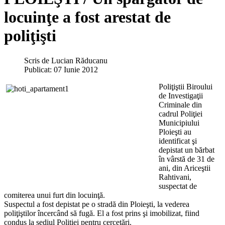
locuinţe a fost arestat de
poliţişti
Scris de
Lucian Răducanu
Publicat: 07 Iunie 2012
Poliţiştii Biroului
de Investigaţii
Criminale din
cadrul Poliţiei
Municipiului
Ploieşti au
identificat şi
depistat un bărbat
în vârstă de 31 de
ani, din Ariceştii
Rahtivani,
suspectat de
comiterea unui furt din locuinţă.
Suspectul a fost depistat pe o stradă din Ploieşti, la vederea
poliţiştilor încercând să fugă. El a fost prins şi imobilizat, fiind
condus la sediul Poliţiei pentru cercetări.