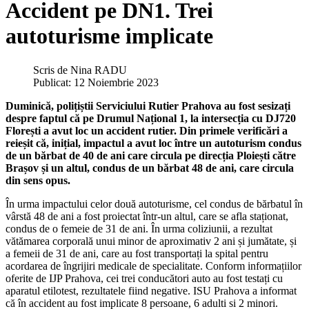
Accident pe DN1. Trei
autoturisme implicate
Scris de
Nina RADU
Publicat: 12 Noiembrie 2023
Duminică, polițiștii Serviciului Rutier Prahova au fost sesizați
despre faptul că pe Drumul Național 1, la intersecția cu DJ720
Florești a avut loc un accident rutier. Din primele verificări a
reieșit că, inițial, impactul a avut loc între un autoturism condus
de un bărbat de 40 de ani care circula pe direcția Ploiești către
Brașov și un altul, condus de un bărbat 48 de ani, care circula
din sens opus.
În urma impactului celor două autoturisme, cel condus de bărbatul în
vârstă 48 de ani a fost proiectat într-un altul, care se afla staționat,
condus de o femeie de 31 de ani. În urma coliziunii, a rezultat
vătămarea corporală unui minor de aproximativ 2 ani și jumătate, și
a femeii de 31 de ani, care au fost transportați la spital pentru
acordarea de îngrijiri medicale de specialitate. Conform informațiilor
oferite de IJP Prahova, cei trei conducători auto au fost testați cu
aparatul etilotest, rezultatele fiind negative. ISU Prahova a informat
că în accident au fost implicate 8 persoane, 6 adulti si 2 minori.