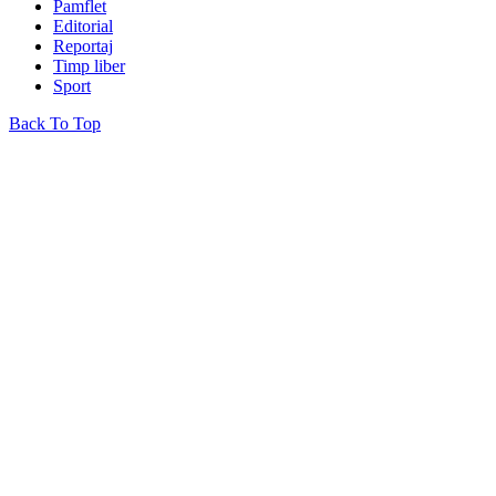
Pamflet
Editorial
Reportaj
Timp liber
Sport
Back To Top