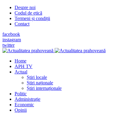
Despre noi
Codul de etică
Termeni și condiții
Contact
facebook
instagram
twitter
Home
APH TV
Actual
Știri locale
Știri naționale
Știri internaționale
Politic
Administrație
Economic
Opinii