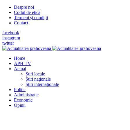
Despre noi
Codul de etică
Termeni și condiții
Contact
facebook
instagram
twitter
Home
APH TV
Actual
Știri locale
Știri naționale
Știri internaționale
Politic
Administrație
Economic
Opinii