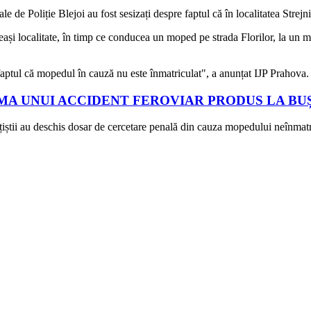
ale de Poliție Blejoi au fost sesizați despre faptul că în localitatea Strej
ceeași localitate, în timp ce conducea un moped pe strada Florilor, la un 
t faptul că mopedul în cauză nu este înmatriculat", a anunțat IJP Prahova.
A UNUI ACCIDENT FEROVIAR PRODUS LA BUȘ
ițiștii au deschis dosar de cercetare penală din cauza mopedului neînmatr