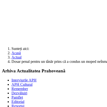
Sunteți aici:
Acasă
Actual
Dosar penal pentru un tânăr prins că a condus un moped neînmatr
Arhiva Actualitatea Prahoveană
Interviurile APH
APH Cultural
Remember
Dezvăluiri
Pamflet
Editorial
Reportaj