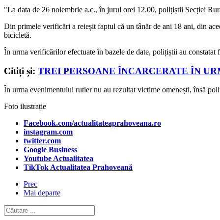
"La data de 26 noiembrie a.c., în jurul orei 12.00, polițiștii Secției Rur
Din primele verificări a reieșit faptul că un tânăr de ani 18 ani, din a
bicicletă.
În urma verificărilor efectuate în bazele de date, polițiștii au constata
Citiți și:
TREI PERSOANE ÎNCARCERATE ÎN URM
În urma evenimentului rutier nu au rezultat victime omenești, însă pol
Foto ilustrație
Facebook.com/actualitateaprahoveana.ro
instagram.com
twitter.com
Google Business
Youtube Actualitatea
TikTok Actualitatea Prahoveană
Prec
Mai departe