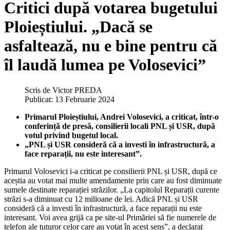
Critici după votarea bugetului
Ploieștiului. „Dacă se
asfaltează, nu e bine pentru că
îl laudă lumea pe Volosevici”
Scris de
Victor PREDA
Publicat: 13 Februarie 2024
Primarul Ploieștiului, Andrei Volosevici, a criticat, într-o
conferință de presă, consilierii locali PNL și USR, după
votul privind bugetul local.
„PNL și USR consideră că a investi în infrastructură, a
face reparații, nu este interesant”.
Primarul Volosevici i-a criticat pe consilierii PNL și USR, după ce
aceștia au votat mai multe amendamente prin care au fost diminuate
sumele destinate reparației străzilor. „La capitolul Reparații curente
străzi s-a diminuat cu 12 milioane de lei. Adică PNL și USR
consideră că a investi în infrastructură, a face reparații nu este
interesant. Voi avea grijă ca pe site-ul Primăriei să fie numerele de
telefon ale tuturor celor care au votat în acest sens”, a declarat