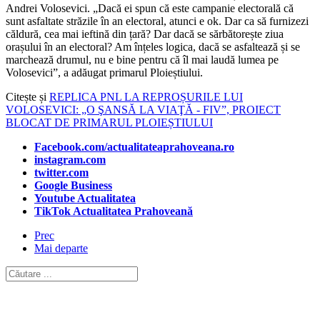
Andrei Volosevici. „Dacă ei spun că este campanie electorală că
sunt asfaltate străzile în an electoral, atunci e ok. Dar ca să furnizezi
căldură, cea mai ieftină din țară? Dar dacă se sărbătorește ziua
orașului în an electoral? Am înțeles logica, dacă se asfaltează și se
marchează drumul, nu e bine pentru că îl mai laudă lumea pe
Volosevici”, a adăugat primarul Ploieștiului.
Citește și
REPLICA PNL LA REPROȘURILE LUI
VOLOSEVICI: „O ŞANSĂ LA VIAŢĂ - FIV”, PROIECT
BLOCAT DE PRIMARUL PLOIEȘTIULUI
Facebook.com/actualitateaprahoveana.ro
instagram.com
twitter.com
Google Business
Youtube Actualitatea
TikTok Actualitatea Prahoveană
Prec
Mai departe