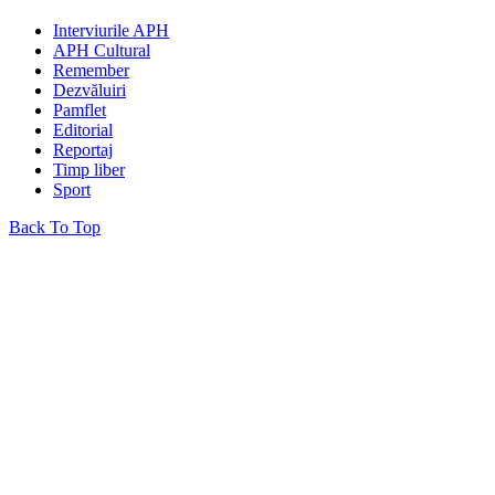
Interviurile APH
APH Cultural
Remember
Dezvăluiri
Pamflet
Editorial
Reportaj
Timp liber
Sport
Back To Top