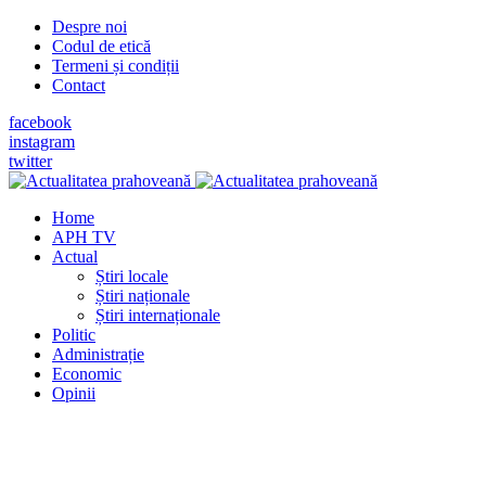
Despre noi
Codul de etică
Termeni și condiții
Contact
facebook
instagram
twitter
Home
APH TV
Actual
Știri locale
Știri naționale
Știri internaționale
Politic
Administrație
Economic
Opinii