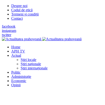
Despre noi
Codul de etică
Termeni și condiții
Contact
facebook
instagram
twitter
Home
APH TV
Actual
Știri locale
Știri naționale
Știri internaționale
Politic
Administrație
Economic
Opinii