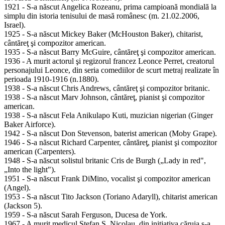
1921 - S-a născut Angelica Rozeanu, prima campioană mondială la
simplu din istoria tenisului de masă românesc (m. 21.02.2006,
Israel).
1925 - S-a născut Mickey Baker (McHouston Baker), chitarist,
cântăreţ şi compozitor american.
1935 - S-a născut Barry McGuire, cântăreţ şi compozitor american.
1936 - A murit actorul şi regizorul francez Leonce Perret, creatorul
personajului Leonce, din seria comediilor de scurt metraj realizate în
perioada 1910-1916 (n.1880).
1938 - S-a născut Chris Andrews, cântăreţ şi compozitor britanic.
1938 - S-a născut Marv Johnson, cântăreţ, pianist şi compozitor
american.
1938 - S-a născut Fela Anikulapo Kuti, muzician nigerian (Ginger
Baker Airforce).
1942 - S-a născut Don Stevenson, baterist american (Moby Grape).
1946 - S-a născut Richard Carpenter, cântăreţ, pianist şi compozitor
american (Carpenters).
1948 - S-a născut solistul britanic Cris de Burgh („Lady in red",
„Into the light").
1951 - S-a născut Frank DiMino, vocalist şi compozitor american
(Angel).
1953 - S-a născut Tito Jackson (Toriano Adaryll), chitarist american
(Jackson 5).
1959 - S-a născut Sarah Ferguson, Ducesa de York.
1967 - A murit medicul Ştefan S. Nicolau, din iniţiativa căruia s-a