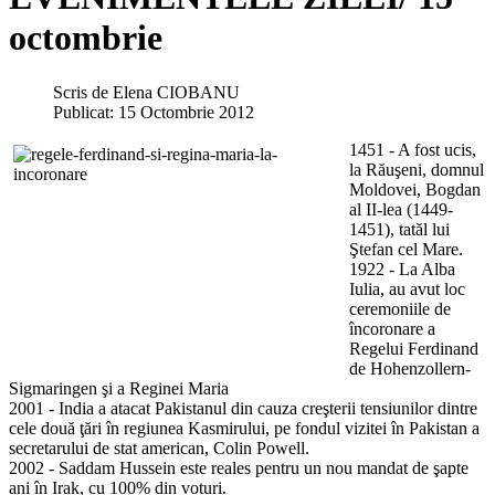
octombrie
Scris de
Elena CIOBANU
Publicat: 15 Octombrie 2012
1451 - A fost ucis,
la Răuşeni, domnul
Moldovei, Bogdan
al II-lea (1449-
1451), tatăl lui
Ştefan cel Mare.
1922 - La Alba
Iulia, au avut loc
ceremoniile de
încoronare a
Regelui Ferdinand
de Hohenzollern-
Sigmaringen şi a Reginei Maria
2001 - India a atacat Pakistanul din cauza creşterii tensiunilor dintre
cele două ţări în regiunea Kasmirului, pe fondul vizitei în Pakistan a
secretarului de stat american, Colin Powell.
2002 - Saddam Hussein este reales pentru un nou mandat de şapte
ani în Irak, cu 100% din voturi.