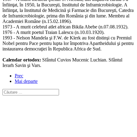
înfiinţat, în 1950, la Bucureşti, Institutul de Inframicrobiologie. A
înfiinţat, la Institutul de Medicină şi Farmacie din Bucureşti, Catedra
de Inframicrobiologie, prima din România şi din lume. Membru al
Academiei Române (n.15.02.1896).
1973 - A murit celebrul atlet african Bikila Abebe (n.07.08.1932).
1976 - A murit poetul Traian Lalescu (n.10.03.1920).
1993 - Nelson Mandela şi F.W. de Klerk au fost distinşi cu Premiul
Nobel pentru Pace pentru lupta lor împotriva Apartheidului şi pentru
instaurarea democraţiei în Republica Africa de Sud.
Calendar ortodox:
Sfântul Cuvios Mucenic Luchian. Sfântul
Ierarh Savin şi Vars.
Prec
Mai departe