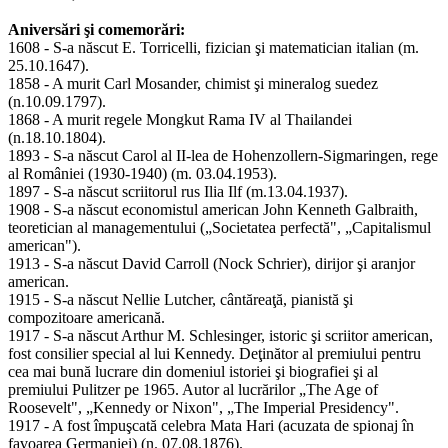
Aniversări şi comemorări:
1608 - S-a născut E. Torricelli, fizician şi matematician italian (m.
25.10.1647).
1858 - A murit Carl Mosander, chimist şi mineralog suedez
(n.10.09.1797).
1868 - A murit regele Mongkut Rama IV al Thailandei
(n.18.10.1804).
1893 - S-a născut Carol al II-lea de Hohenzollern-Sigmaringen, rege
al României (1930-1940) (m. 03.04.1953).
1897 - S-a născut scriitorul rus Ilia Ilf (m.13.04.1937).
1908 - S-a născut economistul american John Kenneth Galbraith,
teoretician al managementului („Societatea perfectă", „Capitalismul
american").
1913 - S-a născut David Carroll (Nock Schrier), dirijor şi aranjor
american.
1915 - S-a născut Nellie Lutcher, cântăreaţă, pianistă şi
compozitoare americană.
1917 - S-a născut Arthur M. Schlesinger, istoric şi scriitor american,
fost consilier special al lui Kennedy. Deţinător al premiului pentru
cea mai bună lucrare din domeniul istoriei şi biografiei şi al
premiului Pulitzer pe 1965. Autor al lucrărilor „The Age of
Roosevelt", „Kennedy or Nixon", „The Imperial Presidency".
1917 - A fost împuşcată celebra Mata Hari (acuzata de spionaj în
favoarea Germaniei) (n. 07.08.1876).