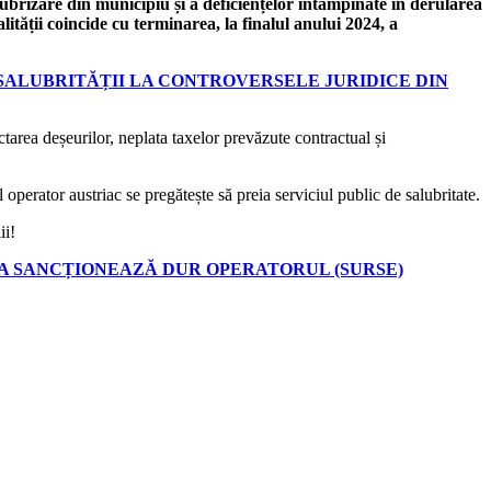
ubrizare din municipiu și a deficiențelor întâmpinate în derularea
tății coincide cu terminarea, la finalul anului 2024, a
 SALUBRITĂȚII LA CONTROVERSELE JURIDICE DIN
ctarea deșeurilor, neplata taxelor prevăzute contractual și
 operator austriac se pregătește să preia serviciul public de salubritate.
ii!
VA SANCȚIONEAZĂ DUR OPERATORUL (SURSE)