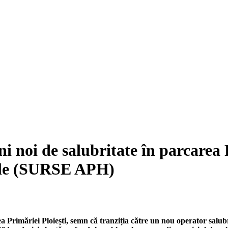
i de salubritate în parcarea Pr
jele (SURSE APH)
 Primăriei Ploiești, semn că tranziția către un nou operator salubri