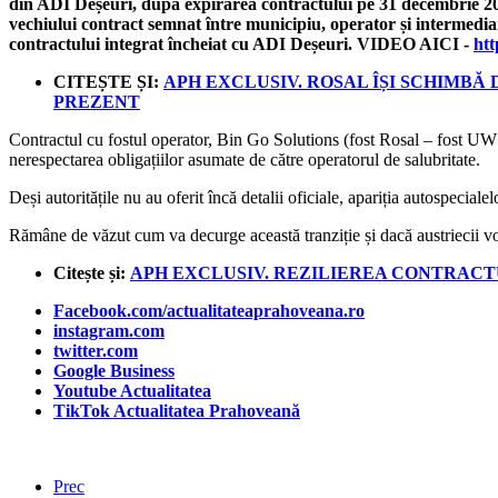
din ADI Deșeuri, după expirarea contractului pe 31 decembrie 2024
vechiului contract semnat între municipiu, operator și intermedia
contractului integrat încheiat cu ADI Deșeuri. VIDEO AICI -
ht
CITEȘTE ȘI:
APH EXCLUSIV. ROSAL ÎȘI SCHIMBĂ
PREZENT
Contractul cu fostul operator, Bin Go Solutions (fost Rosal – fost UWS),
nerespectarea obligațiilor asumate de către operatorul de salubritate.
Deși autoritățile nu au oferit încă detalii oficiale, apariția autospecial
Rămâne de văzut cum va decurge această tranziție și dacă austriecii vor
Citește și:
APH EXCLUSIV. REZILIEREA CONTRACTU
Facebook.com/actualitateaprahoveana.ro
instagram.com
twitter.com
Google Business
Youtube Actualitatea
TikTok Actualitatea Prahoveană
Prec