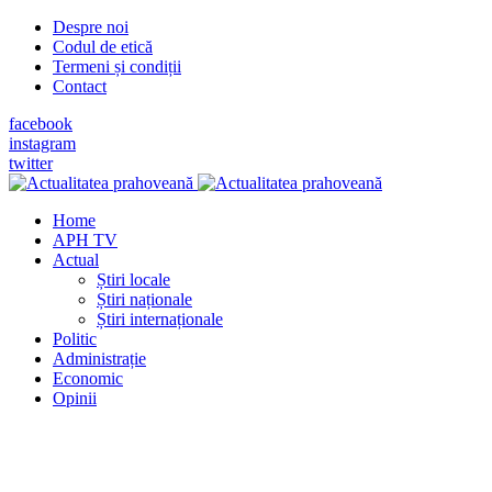
Despre noi
Codul de etică
Termeni și condiții
Contact
facebook
instagram
twitter
Home
APH TV
Actual
Știri locale
Știri naționale
Știri internaționale
Politic
Administrație
Economic
Opinii