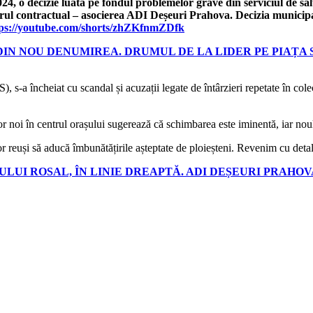
, o decizie luată pe fondul problemelor grave din serviciul de sal
rul contractual – asocierea ADI Deșeuri Prahova. Decizia municipali
tps://youtube.com/shorts/zhZKfnmZDfk
 DIN NOU DENUMIREA. DRUMUL DE LA LIDER PE PIAȚA
 s-a încheiat cu scandal și acuzații legate de întârzieri repetate în cole
elor noi în centrul orașului sugerează că schimbarea este iminentă, iar noul
 reuși să aducă îmbunătățirile așteptate de ploieșteni. Revenim cu detal
LUI ROSAL, ÎN LINIE DREAPTĂ. ADI DEȘEURI PRAHO