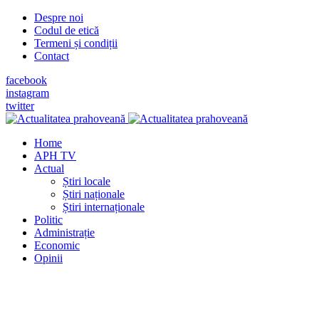
Despre noi
Codul de etică
Termeni și condiții
Contact
facebook
instagram
twitter
Home
APH TV
Actual
Știri locale
Știri naționale
Știri internaționale
Politic
Administrație
Economic
Opinii