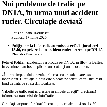
Noi probleme de trafic pe
DN1A, în urma unui accident
rutier. Circulație deviată
Scris de
Ioana Rădulescu
Publicat: 17 Iunie 2025
Polițiștii de la InfoTrafic au emis o alertă, în jurul orei
13.40, cu privire la un accident rutier petrecut pe DN 1A
Ploiești - București.
Potrivit Poliției, accidentul s-a produs pe DN1A, în Ilfov, la Buftea.
În eveniment au fost implicate un scuter și un autocamion.
„În urma impactului a rezultat rănirea scuteristului, care este
inconștient. Circulația rutieră este blocată pe sensul către București,
fiind deviată pe străzi din localitate.
Valorile de trafic sunt în creștere în ambele direcții”, precizează
informarea transmisă de InfoTrafic.
Circulația ar putea fi reluată în condiții normale după ora 14.30.