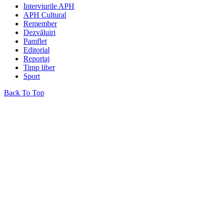
Interviurile APH
APH Cultural
Remember
Dezvăluiri
Pamflet
Editorial
Reportaj
Timp liber
Sport
Back To Top