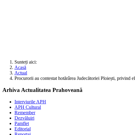
Sunteți aici:
Acasă
Actual
Procurorii au contestat hotărârea Judecătoriei Ploiești, privind 
Arhiva Actualitatea Prahoveană
Interviurile APH
APH Cultural
Remember
Dezvăluiri
Pamflet
Editorial
Reportaj