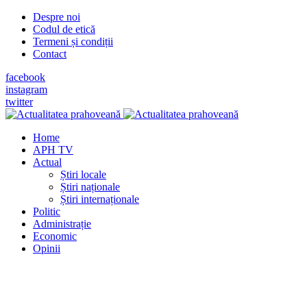
Despre noi
Codul de etică
Termeni și condiții
Contact
facebook
instagram
twitter
Home
APH TV
Actual
Știri locale
Știri naționale
Știri internaționale
Politic
Administrație
Economic
Opinii