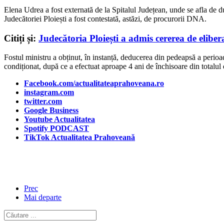
Elena Udrea a fost externată de la Spitalul Județean, unde se afla de du
Judecătoriei Ploiești a fost contestată, astăzi, de procurorii DNA.
Citiți și:
Judecătoria Ploiești a admis cererea de elib
Fostul ministru a obținut, în instanță, deducerea din pedeapsă a perioad
condiționat, după ce a efectuat aproape 4 ani de închisoare din totalul 
Facebook.com/actualitateaprahoveana.ro
instagram.com
twitter.com
Google Business
Youtube Actualitatea
Spotify PODCAST
TikTok Actualitatea Prahoveană
Prec
Mai departe