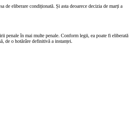
 sa de eliberare condiționată. Și asta deoarece decizia de marți a
irii penale în mai multe penale. Conform legii, ea poate fi eliberată
, de o hotărâre definitivă a instanței.