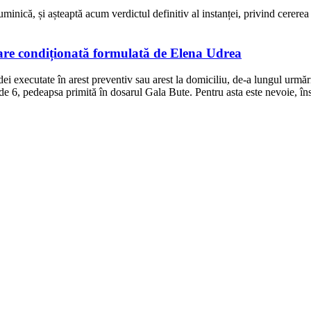
minică, și așteaptă acum verdictul definitiv al instanței, privind cererea
erare condiționată formulată de Elena Udrea
ei executate în arest preventiv sau arest la domiciliu, de-a lungul urmăr
de 6, pedeapsa primită în dosarul Gala Bute. Pentru asta este nevoie, însă