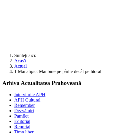
Sunteți aici:
Acasă
Actual
1 Mai atipic. Mai bine pe pârtie decât pe litoral
Arhiva Actualitatea Prahoveană
Interviurile APH
APH Cultural
Remember
Dezvăluiri
Pamflet
Editorial
Reportaj
Timp liber