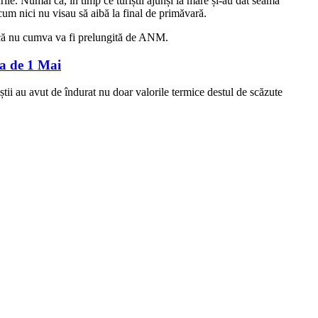
ile. Numai că, în timp ce turiștii ajunși la mare și-au dat seama
um nici nu visau să aibă la final de primăvară.
dacă nu cumva va fi prelungită de ANM.
ța de 1 Mai
știi au avut de îndurat nu doar valorile termice destul de scăzute