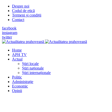
Despre noi
Codul de etică
Termeni și condiții
Contact
facebook
instagram
twitter
Home
APH TV
Actual
Știri locale
Știri naționale
Știri internaționale
Politic
Administrație
Economic
Opinii