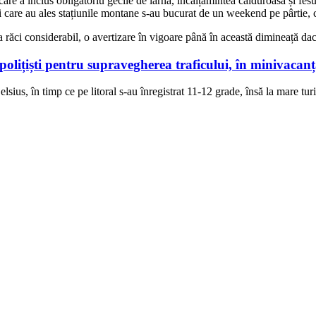
e a inclus obligatoriu gecile de iarnă, încălțămintea călduroasă și fesur
i care au ales stațiunile montane s-au bucurat de un weekend pe pârtie, c
 răci considerabil, o avertizare în vigoare până în această dimineață 
olițiști pentru supravegherea traficului, în minivacan
ius, în timp ce pe litoral s-au înregistrat 11-12 grade, însă la mare turi