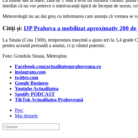
La munte sau la mare, ziua de 1 Mai a avut un numitor comun: ținuta car
imediat că nu vor petrece o minivacanță tipică de început de sezon, ce
Meteorologii nu au dat greș cu informarea care anunța că vremea se va
Citiți și:
IJP Prahova a mobilizat aproximativ 200 de p
La Sinaia (Cota 1500), temperatura maximă a ajuns ieri la 3,4 grade Cels
pentru această perioadă a anului, ci și vântul puternic.
Foto: Gondola Sinaia, Meteoplus
Facebook.com/actualitateaprahoveana.ro
instagram.com
twitter.com
Google Business
Youtube Actualitatea
Spotify PODCAST
TikTok Actualitatea Prahoveană
Prec
Mai departe