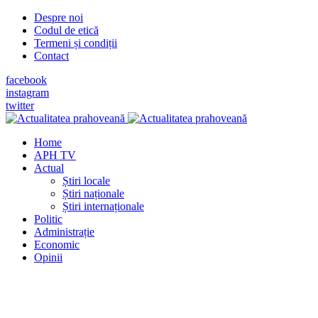
Despre noi
Codul de etică
Termeni și condiții
Contact
facebook
instagram
twitter
Home
APH TV
Actual
Știri locale
Știri naționale
Știri internaționale
Politic
Administrație
Economic
Opinii