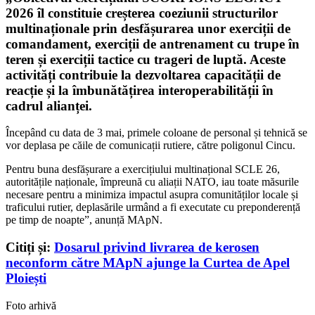
2026 îl constituie creșterea coeziunii structurilor
multinaționale prin desfășurarea unor exerciții de
comandament, exerciții de antrenament cu trupe în
teren și exerciții tactice cu trageri de luptă. Aceste
activități contribuie la dezvoltarea capacității de
reacție și la îmbunătățirea interoperabilității în
cadrul alianței.
Începând cu data de 3 mai, primele coloane de personal și tehnică se
vor deplasa pe căile de comunicații rutiere, către poligonul Cincu.
Pentru buna desfășurare a exercițiului multinațional SCLE 26,
autoritățile naționale, împreună cu aliații NATO, iau toate măsurile
necesare pentru a minimiza impactul asupra comunităților locale și
traficului rutier, deplasările urmând a fi executate cu preponderență
pe timp de noapte”, anunță MApN.
Citiți și:
Dosarul privind livrarea de kerosen
neconform către MApN ajunge la Curtea de Apel
Ploiești
Foto arhivă