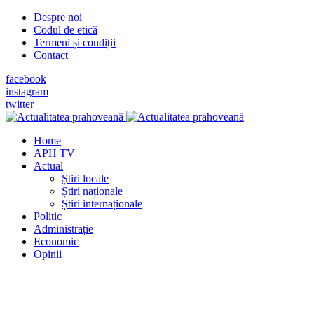
Despre noi
Codul de etică
Termeni și condiții
Contact
facebook
instagram
twitter
Home
APH TV
Actual
Știri locale
Știri naționale
Știri internaționale
Politic
Administrație
Economic
Opinii