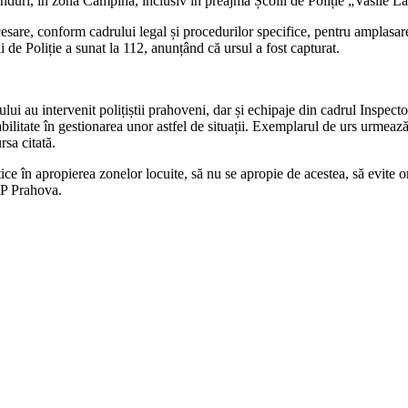
ânduri, în zona Câmpina, inclusiv în preajma Școlii de Poliție „Vasile La
cesare, conform cadrului legal și procedurilor specifice, pentru amplasare
 de Poliție a sunat la 112, anunțând că ursul a fost capturat.
ocului au intervenit polițiștii prahoveni, dar și echipaje din cadrul Insp
bilitate în gestionarea unor astfel de situații.
Exemplarul de urs urmează să
sa citată.
ce în apropierea zonelor locuite, să nu se apropie de acestea, să evite 
JP Prahova.