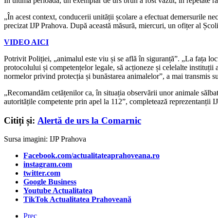
În ultima perioadă, un exemplar de urs brun a fost văzut, în repetate r
„În acest context, conducerii unității școlare a efectuat demersurile ne
precizat IJP Prahova. După această măsură, miercuri, un ofițer al Școlii
VIDEO AICI
Potrivit Poliției, „a
nimalul este viu și se află în siguranță”. „La fața l
protocolului și competențelor legale, să acționeze și celelalte instituții a
normelor privind protecția și bunăstarea animalelor”, a mai transmis sur
„Recomandăm cetățenilor ca, în situația observării unor animale sălbati
autoritățile competente prin apel la 112”, completează reprezentanții I
Citiți și:
Alertă de urs la Comarnic
Sursa imagini: IJP Prahova
Facebook.com/actualitateaprahoveana.ro
instagram.com
twitter.com
Google Business
Youtube Actualitatea
TikTok Actualitatea Prahoveană
Prec