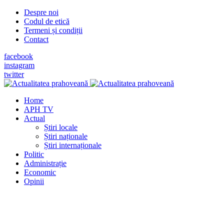
Despre noi
Codul de etică
Termeni și condiții
Contact
facebook
instagram
twitter
Home
APH TV
Actual
Știri locale
Știri naționale
Știri internaționale
Politic
Administrație
Economic
Opinii