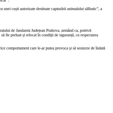
scăr”.
a unei cuști autorizate destinate capturării animalului sălbatic”, a
ectoratului de Jandarmi Județean Prahova, urmând ca, potrivit
 fie preluat și relocat în condiții de siguranță, cu respectarea
orice comportament care le-ar putea provoca și să sesizeze de îndată