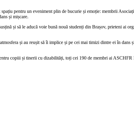
 spațiu pentru un eveniment plin de bucurie și emoție: membrii Asociați
dans și mișcare.
i susțină și să le aducă voie bună nouă studenți din Brașov, prieteni ai 
m atmosfera și au reușit să îi implice și pe cei mai timizi dintre ei în d
entru copiii și tinerii cu dizabilități, toți cei 190 de membri ai ASCHFR 