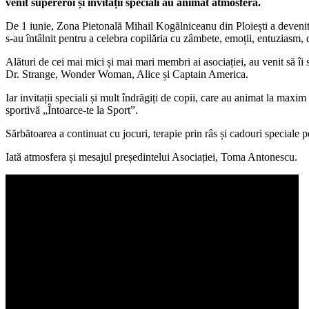
venit supereroi și invitații speciali au animat atmosfera.
De 1 iunie, Zona Pietonală Mihail Kogălniceanu din Ploiești a devenit
s-au întâlnit pentru a celebra copilăria cu zâmbete, emoții, entuziasm, 
Alături de cei mai mici și mai mari membri ai asociației, au venit să î
Dr. Strange, Wonder Woman, Alice și Captain America.
Iar invitații speciali și mult îndrăgiți de copii, care au animat la maxi
sportivă „Întoarce-te la Sport”.
Sărbătoarea a continuat cu jocuri, terapie prin râs și cadouri speciale p
Iată atmosfera și mesajul președintelui Asociației, Toma Antonescu.