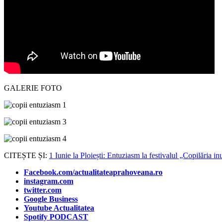
GALERIE FOTO
CITEȘTE ȘI:
1 Iunie la Ploiești: Entuziasm la festivalul „Copilă
Facebook.com/actualitateaprahoveana.ro
instagram.com
twitter.com
Google Business
Youtube Actualitatea
Spotify PODCAST