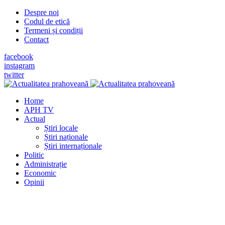
Despre noi
Codul de etică
Termeni și condiții
Contact
facebook
instagram
twitter
Home
APH TV
Actual
Știri locale
Știri naționale
Știri internaționale
Politic
Administrație
Economic
Opinii