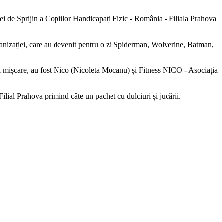
ei de Sprijin a Copiilor Handicapați Fizic - România - Filiala Prahova
organizației, care au devenit pentru o zi Spiderman, Wolverine, Batman,
ans și mișcare, au fost Nico (Nicoleta Mocanu) și Fitness NICO - Asociația
Filial Prahova primind câte un pachet cu dulciuri și jucării.