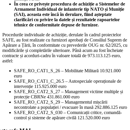
În ceea ce privește procedura de achiziție a Sistemelor de
Armament Individual de infanterie tip NATO și Muniție
(SAI), aceasta este încă în derulare, fiind așteptate
clarificări cu privire la datele și rezultatele rapoartelor
tehnice de conformitate depuse de furnizor.
Procedurile individuale de achiziție, derulate în cadrul proiectelor
SAFE, au fost realizate cu furnizori aprobați de Consiliul Suprem de
Apărare a Țării, în conformitate cu prevederile OUG nr. 62/2025, cu
modificările și completările ulterioare. Până acum au fost încheiate
contracte și acorduri-cadru în valoare totală de 973.113.125 euro,
astfel:
SAFE_RO_CAT1_S_26 – Mobilitate Militară 10.921.000
euro
SAFE_RO_CAT1_C_26.5 – Autospeciale operaționale de
intervenție 115.925.000 euro
SAFE_RO_CAT2_S_27 – Management victime multiple și
protecție CBRNe 431.861.000 euro
SAFE_RO_CAT2_S_29 – Managementul mișcării
necontrolate a populației / evacuare în masă 292.886.125 euro
SAFE_RO_CAT2_S_030 – Comunicații critice, comandă-
control și sisteme de apărare civilă 121.520.000 euro