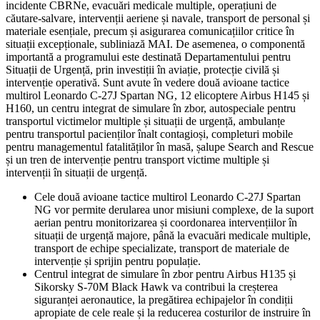
incidente CBRNe, evacuări medicale multiple, operațiuni de
căutare-salvare, intervenții aeriene și navale, transport de personal și
materiale esențiale, precum și asigurarea comunicațiilor critice în
situații excepționale, subliniază MAI. De asemenea, o
componentă
importantă a programului este destinată Departamentului pentru
Situații de Urgență, prin investiții în aviație, protecție civilă și
intervenție operativă. Sunt avute în vedere două avioane tactice
multirol Leonardo C-27J Spartan NG, 12 elicoptere Airbus H145 și
H160, un centru integrat de simulare în zbor, autospeciale pentru
transportul victimelor multiple și situații de urgență, ambulanțe
pentru transportul pacienților înalt contagioși, completuri mobile
pentru managementul fatalităților în masă, șalupe Search and Rescue
și un tren de intervenție pentru transport victime multiple și
intervenții în situații de urgență.
Cele două avioane tactice multirol Leonardo C-27J Spartan
NG vor permite derularea unor misiuni complexe, de la suport
aerian pentru monitorizarea și coordonarea intervențiilor în
situații de urgență majore, până la evacuări medicale multiple,
transport de echipe specializate, transport de materiale de
intervenție și sprijin pentru populație.
Centrul integrat de simulare în zbor pentru Airbus H135 și
Sikorsky S-70M Black Hawk va contribui la creșterea
siguranței aeronautice, la pregătirea echipajelor în condiții
apropiate de cele reale și la reducerea costurilor de instruire în