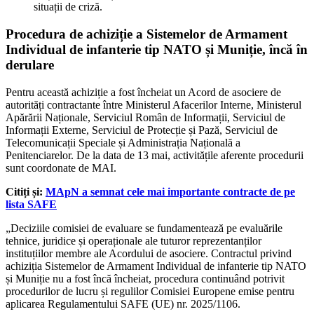
situații de criză.
Procedura de achiziție a Sistemelor de Armament
Individual de infanterie tip NATO și Muniție, încă în
derulare
Pentru această achiziție a fost încheiat un Acord de asociere de
autorități contractante între Ministerul Afacerilor Interne, Ministerul
Apărării Naționale, Serviciul Român de Informații, Serviciul de
Informații Externe, Serviciul de Protecție și Pază, Serviciul de
Telecomunicații Speciale și Administrația Națională a
Penitenciarelor. De la data de 13 mai, activitățile aferente procedurii
sunt coordonate de MAI.
Citiți și:
MApN a semnat cele mai importante contracte de pe
lista SAFE
„Deciziile comisiei de evaluare se fundamentează pe evaluările
tehnice, juridice și operaționale ale tuturor reprezentanților
instituțiilor membre ale Acordului de asociere. Contractul privind
achiziția Sistemelor de Armament Individual de infanterie tip NATO
și Muniție nu a fost încă încheiat, procedura continuând potrivit
procedurilor de lucru și regulilor Comisiei Europene emise pentru
aplicarea Regulamentului SAFE (UE) nr. 2025/1106.