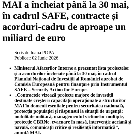
MAI a încheiat până la 30 mai,
în cadrul SAFE, contracte și
acorduri-cadru de aproape un
miliard de euro
Scris de
Ioana POPA
Publicat: 02 Iunie 2026
Ministerul Afacerilor Interne a prezentat lista proiectelor
și a acordurilor încheiate până la 30 mai, în cadrul
Planului Național de Investiții al României aprobat de
Comisia Europeană pentru finanțare prin Instrumentul
SAFE – Security Action for Europe.
„Contractele vizează proiecte majore de investiții
destinate creșterii capacității operaționale a structurilor
MAI în domenii esențiale pentru securitatea națională,
protecția populației și răspunsul la situații de urgență:
mobilitate militară, managementul victimelor multiple,
protecție CBRNe, evacuare în masă, intervenție aeriană și
navală, comunicații critice și reziliență informatică”,
anunță MAI.