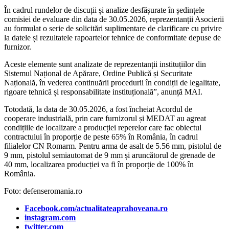
În cadrul rundelor de discuții și analize desfășurate în ședințele
comisiei de evaluare din data de 30.05.2026, reprezentanții Asocierii
au formulat o serie de solicitări suplimentare de clarificare cu privire
la datele și rezultatele rapoartelor tehnice de conformitate depuse de
furnizor.
Aceste elemente sunt analizate de reprezentanții instituțiilor din
Sistemul Național de Apărare, Ordine Publică și Securitate
Națională, în vederea continuării procedurii în condiții de legalitate,
rigoare tehnică și responsabilitate instituțională”, anunță MAI.
Totodată, la data de 30.05.2026, a fost încheiat Acordul de
cooperare industrială, prin care furnizorul și MEDAT au agreat
condițiile de localizare a producției reperelor care fac obiectul
contractului în proporție de peste 65% în România, în cadrul
filialelor CN Romarm. Pentru arma de asalt de 5.56 mm, pistolul de
9 mm, pistolul semiautomat de 9 mm și aruncătorul de grenade de
40 mm, localizarea producției va fi în proporție de 100% în
România.
Foto: defenseromania.ro
Facebook.com/actualitateaprahoveana.ro
instagram.com
twitter.com