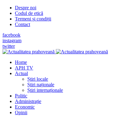
Despre noi
Codul de etică
Termeni și condiții
Contact
facebook
instagram
twitter
Home
APH TV
Actual
Știri locale
Știri naționale
Știri internaționale
Politic
Administrație
Economic
Opinii