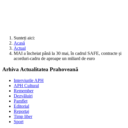
Sunteți aici:
Acasă
Actual
MAI a încheiat până la 30 mai, în cadrul SAFE, contracte și
acorduri-cadru de aproape un miliard de euro
Arhiva Actualitatea Prahoveană
Interviurile APH
APH Cultural
Remember
Dezvăluiri
Pamflet
Editorial
Reportaj
Timp liber
Sport