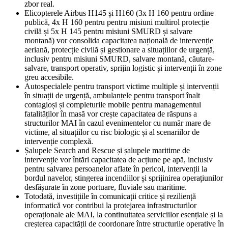
zbor real.
Elicopterele Airbus H145 și H160 (3x H 160 pentru ordine
publică, 4x H 160 pentru pentru misiuni multirol protecție
civilă și 5x H 145 pentru misiuni SMURD și salvare
montană) vor consolida capacitatea națională de intervenție
aeriană, protecție civilă și gestionare a situațiilor de urgență,
inclusiv pentru misiuni SMURD, salvare montană, căutare-
salvare, transport operativ, sprijin logistic și intervenții în zone
greu accesibile.
Autospecialele pentru transport victime multiple și intervenții
în situații de urgență, ambulanțele pentru transport înalt
contagioși și completurile mobile pentru managementul
fatalităților în masă vor crește capacitatea de răspuns a
structurilor MAI în cazul evenimentelor cu număr mare de
victime, al situațiilor cu risc biologic și al scenariilor de
intervenție complexă.
Șalupele Search and Rescue și șalupele maritime de
intervenție vor întări capacitatea de acțiune pe apă, inclusiv
pentru salvarea persoanelor aflate în pericol, intervenții la
bordul navelor, stingerea incendiilor și sprijinirea operațiunilor
desfășurate în zone portuare, fluviale sau maritime.
Totodată, investițiile în comunicații critice și reziliență
informatică vor contribui la protejarea infrastructurilor
operaționale ale MAI, la continuitatea serviciilor esențiale și la
creșterea capacității de coordonare între structurile operative în