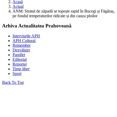
Acasă
Actual
ANM: Stratul de zăpadă se topește rapid în Bucegi și Făgăraș,
pe fondul temperaturilor ridicate și din cauza ploilor
Arhiva Actualitatea Prahoveană
Interviurile APH
APH Cultural
Remember
Dezvăluiri
Pamflet
Editorial
Reportaj
Timp liber
Sport
Back To Top