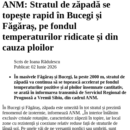
ANM: Stratul de zăpadă se
topește rapid în Bucegi și
Făgăraș, pe fondul
temperaturilor ridicate și din
cauza ploilor
Scris de
Ioana Rădulescu
Publicat: 02 Iunie 2026
În masivele Făgăraș și Bucegi, la peste 2000 m, stratul de
zăpadă va continua să se topească accelerat pe fondul
temperaturilor pozitive și al ploilor însemnate cantitativ,
se arată în informarea transmisă de Serviciul Regional de
Prognoză a Vremii Sibiu, din cadrul ANM.
În Bucegi și Făgăraș, z
ăpada este umezită în tot stratul și prezintă
fenomenul de izotermie, informează ANM. „În interior întâlnim
exclusiv cristale rotunjite, caracteristice zăpezii în topire, iar local
zone cu rezistență și coeziune relativ reduse față de straturile de
lângă sol. Pe unele văi de pe versanții nordici sau umbriți, sunt