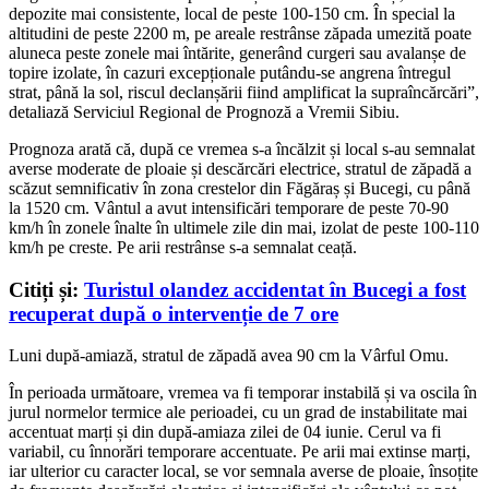
depozite mai consistente, local de peste 100-150 cm. În special la
altitudini de peste 2200 m, pe areale restrânse zăpada umezită poate
aluneca peste zonele mai întărite, generând curgeri sau avalanșe de
topire izolate, în cazuri excepționale putându-se angrena întregul
strat, până la sol, riscul declanșării fiind amplificat la supraîncărcări”,
detaliază Serviciul Regional de Prognoză a Vremii Sibiu.
Prognoza arată că, după ce vremea s-a încălzit și local s-au semnalat
averse moderate de ploaie și descărcări electrice, stratul de zăpadă a
scăzut semnificativ în zona crestelor din Făgăraș și Bucegi, cu până
la 1520 cm. Vântul a avut intensificări temporare de peste 70-90
km/h în zonele înalte în ultimele zile din mai, izolat de peste 100-110
km/h pe creste. Pe arii restrânse s-a semnalat ceață.
Citiți și:
Turistul olandez accidentat în Bucegi a fost
recuperat după o intervenție de 7 ore
Luni după-amiază, stratul de zăpadă avea 90 cm la Vârful Omu.
În perioada următoare, vremea va fi temporar instabilă și va oscila în
jurul normelor termice ale perioadei, cu un grad de instabilitate mai
accentuat marți și din după-amiaza zilei de 04 iunie. Cerul va fi
variabil, cu înnorări temporare accentuate. Pe arii mai extinse marți,
iar ulterior cu caracter local, se vor semnala averse de ploaie, însoțite