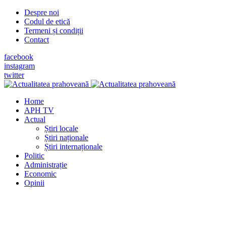
Despre noi
Codul de etică
Termeni și condiții
Contact
facebook
instagram
twitter
Home
APH TV
Actual
Știri locale
Știri naționale
Știri internaționale
Politic
Administrație
Economic
Opinii