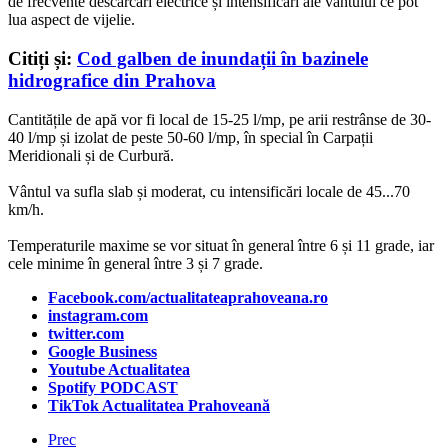
de frecvente descărcări electrice și intensificări ale vântului ce pot
lua aspect de vijelie.
Citiți și:
Cod galben de inundații în bazinele
hidrografice din Prahova
Cantitățile de apă vor fi local de 15-25 l/mp, pe arii restrânse de 30-
40 l/mp și izolat de peste 50-60 l/mp, în special în Carpații
Meridionali și de Curbură.
Vântul va sufla slab și moderat, cu intensificări locale de 45...70
km/h.
Temperaturile maxime se vor situat în general între 6 și 11 grade, iar
cele minime în general între 3 și 7 grade.
Facebook.com/actualitateaprahoveana.ro
instagram.com
twitter.com
Google Business
Youtube Actualitatea
Spotify PODCAST
TikTok Actualitatea Prahoveană
Prec