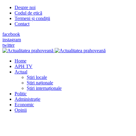
Despre noi
Codul de etică
Termeni și condiții
Contact
facebook
instagram
twitter
Home
APH TV
Actual
Știri locale
Știri naționale
Știri internaționale
Politic
Administrație
Economic
Opinii