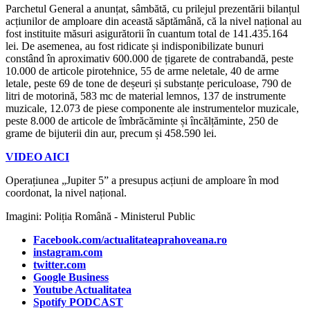
Parchetul General a anunțat, sâmbătă, cu prilejul prezentării bilanțul
acțiunilor de amploare din această săptămână, că la nivel național au
fost instituite măsuri asigurătorii în cuantum total de 141.435.164
lei. De asemenea, au fost ridicate și indisponibilizate bunuri
constând în aproximativ 600.000 de țigarete de contrabandă, peste
10.000 de articole pirotehnice, 55 de arme neletale, 40 de arme
letale, peste 69 de tone de deșeuri și substanțe periculoase, 790 de
litri de motorină, 583 mc de material lemnos, 137 de instrumente
muzicale, 12.073 de piese componente ale instrumentelor muzicale,
peste 8.000 de articole de îmbrăcăminte și încălțăminte, 250 de
grame de bijuterii din aur, precum și 458.590 lei.
VIDEO AICI
Operațiunea „Jupiter 5” a presupus acțiuni de amploare în mod
coordonat, la nivel național.
Imagini: Poliția Română - Ministerul Public
Facebook.com/actualitateaprahoveana.ro
instagram.com
twitter.com
Google Business
Youtube Actualitatea
Spotify PODCAST