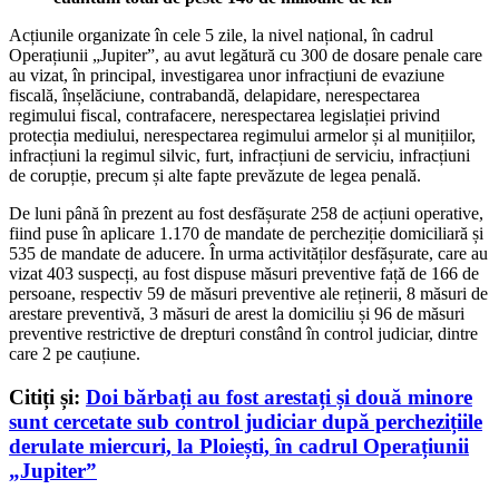
Acțiunile organizate în cele 5 zile, la nivel național, în cadrul
Operațiunii „Jupiter”, au avut legătură cu 300 de dosare penale care
au vizat, în principal, investigarea unor infracțiuni de evaziune
fiscală, înșelăciune, contrabandă, delapidare, nerespectarea
regimului fiscal, contrafacere, nerespectarea legislației privind
protecția mediului, nerespectarea regimului armelor și al munițiilor,
infracțiuni la regimul silvic, furt, infracțiuni de serviciu, infracțiuni
de corupție, precum și alte fapte prevăzute de legea penală.
De luni până în prezent au fost desfășurate 258 de acțiuni operative,
fiind puse în aplicare 1.170 de mandate de percheziție domiciliară și
535 de mandate de aducere. În urma activităților desfășurate, care au
vizat 403 suspecți, au fost dispuse măsuri preventive față de 166 de
persoane, respectiv 59 de măsuri preventive ale reținerii, 8 măsuri de
arestare preventivă, 3 măsuri de arest la domiciliu și 96 de măsuri
preventive restrictive de drepturi constând în control judiciar, dintre
care 2 pe cauțiune.
Citiți și:
Doi bărbați au fost arestați și două minore
sunt cercetate sub control judiciar după perchezițiile
derulate miercuri, la Ploiești, în cadrul Operațiunii
„Jupiter”