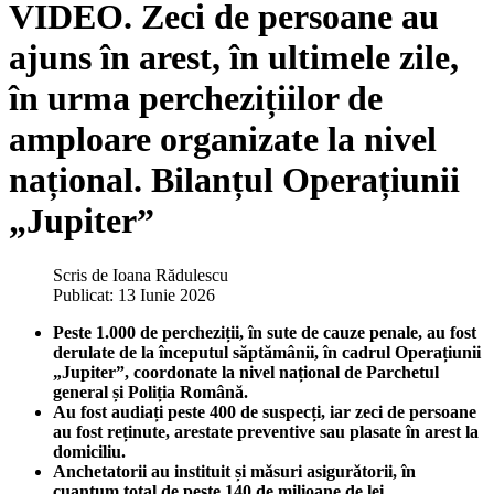
VIDEO. Zeci de persoane au
ajuns în arest, în ultimele zile,
în urma perchezițiilor de
amploare organizate la nivel
național. Bilanțul Operațiunii
„Jupiter”
Scris de
Ioana Rădulescu
Publicat: 13 Iunie 2026
Peste 1.000 de percheziții, în sute de cauze penale, au fost
derulate de la începutul săptămânii, în cadrul Operațiunii
„Jupiter”, coordonate la nivel național de Parchetul
general și Poliția Română.
Au fost audiați peste 400 de suspecți, iar zeci de persoane
au fost reținute, arestate preventive sau plasate în arest la
domiciliu.
Anchetatorii au instituit și măsuri asigurătorii, în
cuantum total de peste 140 de milioane de lei.