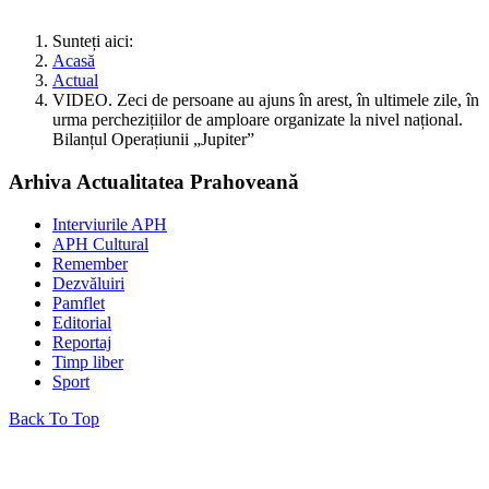
Sunteți aici:
Acasă
Actual
VIDEO. Zeci de persoane au ajuns în arest, în ultimele zile, în
urma perchezițiilor de amploare organizate la nivel național.
Bilanțul Operațiunii „Jupiter”
Arhiva Actualitatea Prahoveană
Interviurile APH
APH Cultural
Remember
Dezvăluiri
Pamflet
Editorial
Reportaj
Timp liber
Sport
Back To Top