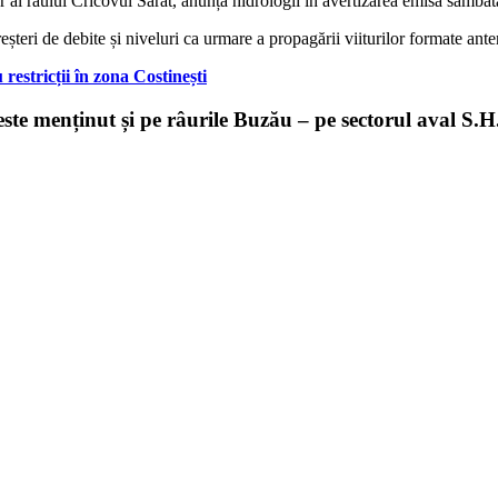
or al râului Cricovul Sărat, anunță hidrologii în avertizarea emisă sâmbăt
eșteri de debite și niveluri ca urmare a propagării viiturilor formate ante
 restricții în zona Costinești
este menținut și pe râurile Buzău – pe sectorul aval S.H
.