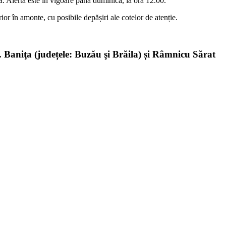
ă. Alerta este în vigoare până duminică, la ora 12.00.
rior în amonte, cu posibile depășiri ale cotelor de atenție.
. Baniţa (județele: Buzău şi Brăila) și Râmnicu Sărat