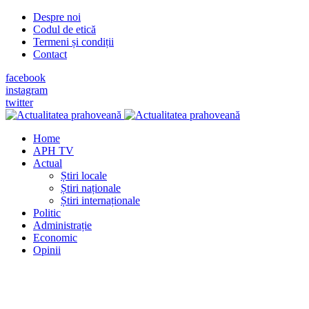
Despre noi
Codul de etică
Termeni și condiții
Contact
facebook
instagram
twitter
Home
APH TV
Actual
Știri locale
Știri naționale
Știri internaționale
Politic
Administrație
Economic
Opinii