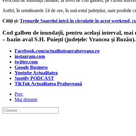
Pericolul de inundații rămâne, la nivel de cod galben, pe cursul inferi
Astfel, în următoarele 24 de ore, în sud-estul județului, sunt posibile cr
Citiți și:
Trenurile Soarelui intră în circulație în acest weekend, cu
Cod galben de inundații, pentru același interval, mai 
– bazin aval S.H. Puieşti (județele: Vrancea și Buzău)
Facebook.com/actualitateaprahoveana.ro
instagram.com
twitter.com
Google Business
Youtube Actualitatea
Spotify PODCAST
TikTok Actualitatea Prahoveană
Prec
Mai departe