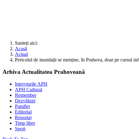
Sunteți aici:
Acasă
Actual
Pericolul de inundații se menține, în Prahova, doar pe cursul inf
Arhiva Actualitatea Prahoveană
Interviurile APH
APH Cultural
Remember
Dezvăluiri
Pamflet
Editorial
Reportaj
Timp liber
Sport