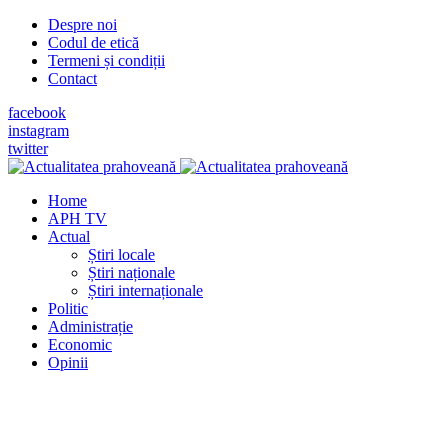
Despre noi
Codul de etică
Termeni și condiții
Contact
facebook
instagram
twitter
Home
APH TV
Actual
Știri locale
Știri naționale
Știri internaționale
Politic
Administrație
Economic
Opinii