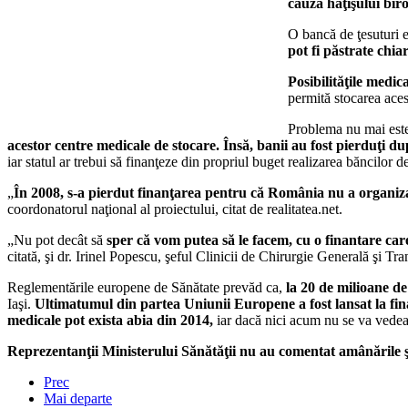
cauza hăţişului biro
O bancă de ţesuturi e
pot fi păstrate chia
Posibilităţile medi
permită stocarea aces
Problema nu mai este,
acestor centre medicale de stocare. Însă, banii au fost pierduţi d
iar statul ar trebui să finanţeze din propriul buget realizarea băncilor de
„
În 2008, s-a pierdut finanţarea pentru că România nu a organizat l
coordonatorul naţional al proiectului, citat de realitatea.net.
„Nu pot decât să
sper că vom putea să le facem, cu o finantare care 
citată, şi dr. Irinel Popescu, şeful Clinicii de Chirurgie Generală şi T
Reglementările europene de Sănătate prevăd ca,
la 20 de milioane de
Iaşi.
Ultimatumul din partea Uniunii Europene a fost lansat la fin
medicale pot exista abia din 2014,
iar dacă nici acum nu se va vedea 
Reprezentanţii Ministerului Sănătăţii nu au comentat amânările şi 
Prec
Mai departe