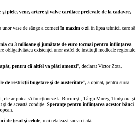
 şi piele, vene, artere şi valve cardiace prelevate de la cadavre,
a unor vase de sânge a corneei
în maxim o zi
, în lipsa tehnicii care să
a cu 3 milioane şi jumătate de euro tocmai pentru înfiinţarea
bligativitatea existenţei unor astfel de instituţii medicale regionale,
apăt, pentru că altfel va plăti amenzi
", declarat Victor Zota,
 de restricţii bugetare şi de austeritate
", a opinat, pentru sursa
, ele ar putea să funcţioneze la Bucureşti, Târgu Mureş, Timişoara şi
t şi de această condiţie.
Speranţe pentru înfiinţarea acestor bănci
ropean.
i de ţesut şi celule
, mai relatează sursa citată.