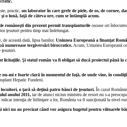
cratic.
ste, practic,
un laborator în care grefe de piele, de os, de cornee, dar
r şi o lună, faţă de câteva ore, cum se întâmplă acum.
cale româneşti din prezent permit transplanturile
osoase ori înlocuire
tor ţesuturi pentru timp mai îndelungat.
 de această dată, lipsa banilor.
Uniunea Europeană a finanţat Români
upă numeroase tergiversări birocratice.
Acum, Uniunea Europeană cere o
 ţesuturi.
icitaţiile. Şi statul român va fi obligat să ducă proiectul până la c
nu-mi e foarte clară în momentul de faţă, de unde vine, în condiţiile
ransplant Hepatic Fundeni.
 locuitori, o ţară să deţină patru bănci de ţesuturi.
În cazul României
alul anului 2011,
iar de atunci niciun ministru de resort nu s-a preocupa
măcar intenţia de înfiinţare a lor, România va fi sancţionată la nivel eu
nici nu au precizat când vor asigura bugetul pentru viitoarele bănc