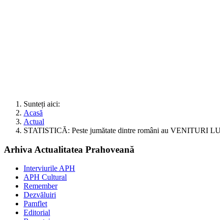
Sunteți aici:
Acasă
Actual
STATISTICĂ: Peste jumătate dintre români au VENITUR
Arhiva Actualitatea Prahoveană
Interviurile APH
APH Cultural
Remember
Dezvăluiri
Pamflet
Editorial