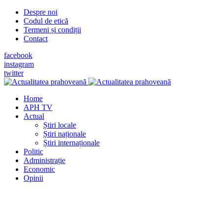
Despre noi
Codul de etică
Termeni și condiții
Contact
facebook
instagram
twitter
Home
APH TV
Actual
Știri locale
Știri naționale
Știri internaționale
Politic
Administrație
Economic
Opinii