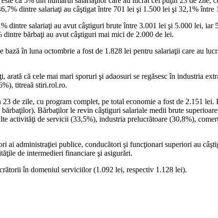
 este că 5% din numărul salariaţilor care au lucrat cel puţin 23 de zile, 
,7% dintre salariaţi au câştigat între 701 lei şi 1.500 lei şi 32,1% între 
 dintre salariaţi au avut câştiguri brute între 3.001 lei şi 5.000 lei, ia
% dintre bărbaţi au avut câştiguri mai mici de 2.000 de lei.
e bază în luna octombrie a fost de 1.828 lei pentru salariaţii care au lucr
tăţi, arată că cele mai mari sporuri şi adaosuri se regăsesc în industria ex
), titreaă stiri.rol.ro.
uţin 23 de zile, cu program complet, pe total economie a fost de 2.151 lei
l bărbaţilor). Bărbaţilor le revin câştiguri salariale medii brute superioa
 alte activităţi de servicii (33,5%), industria prelucrătoare (30,8%), com
ri ai administraţiei publice, conducători şi funcţionari superiori au câştigu
ităţile de intermedieri financiare şi asigurări.
crătorii în domeniul serviciilor (1.092 lei, respectiv 1.128 lei).