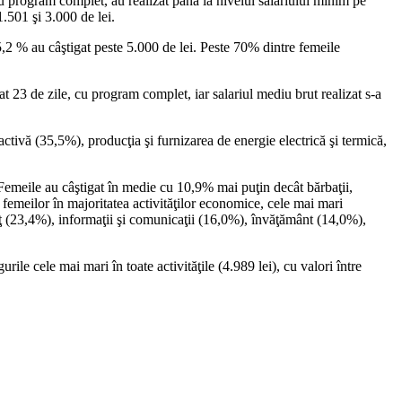
cu program complet, au realizat până la nivelul salariului minim pe
1.501 şi 3.000 de lei.
r 5,2 % au câştigat peste 5.000 de lei. Peste 70% dintre femeile
at 23 de zile, cu program complet, iar salariul mediu brut realizat s-a
tractivă (35,5%), producţia şi furnizarea de energie electrică şi termică,
. Femeile au câştigat în medie cu 10,9% mai puţin decât bărbaţii,
re femeilor în majoritatea activităţilor economice, cele mai mari
erţ (23,4%), informaţii şi comunicaţii (16,0%), învăţământ (14,0%),
rile cele mai mari în toate activităţile (4.989 lei), cu valori între