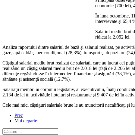
Principala observaţie
economie (700 lei), 46
În luna octombrie, 11%
intervievate şi 65,4 
Salariul mediu brut d
ridicat la 2.052 lei.
Analiza raportului dintre salariul de bază şi salariul realizat, pe activi
gaze, apă caldă şi aer condiţionat (28,3%), transport şi depozitare (24,6%
Câştigul salarial mediu brut realizat de salariaţii care au lucrat cel p
realizând un câştig salarial mediu brut de 2.018 lei (faţă de 2.266 lei a
diferenţe regăsindu-se în intermedieri financiare şi asigurări (38,1%),
sănătate şi asistenţă socială (12,7%).
Salariaţii membri ai corpului legislativ, ai executivului, înalţi conducăto
2.134 de lei în activităţile hoteluri şi restaurante şi 9.407 de lei în activ
Cele mai mici câştiguri salariale brute le au muncitorii necalificaţi şi lu
Prec
Mai departe