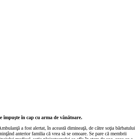
ă se împuşte în cap cu arma de vânătoare.
bulanţă a fost alertat, în această dimineaţă, de către soţia bărbatului
meninţând anterior familia că vrea să se omoare. Se pare că membrii