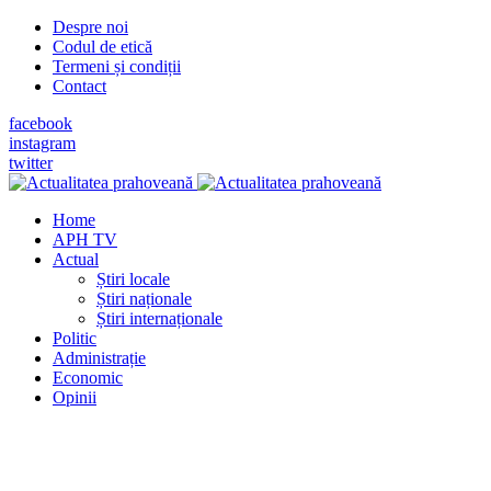
Despre noi
Codul de etică
Termeni și condiții
Contact
facebook
instagram
twitter
Home
APH TV
Actual
Știri locale
Știri naționale
Știri internaționale
Politic
Administrație
Economic
Opinii