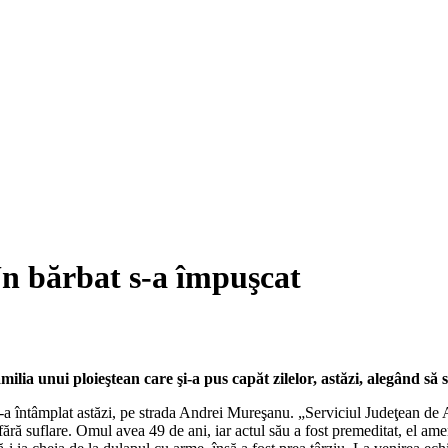
bărbat s-a împuşcat
milia unui ploieştean care şi-a pus capăt zilelor, astăzi, alegând s
a întâmplat astăzi, pe strada Andrei Mureşanu. „Serviciul Judeţean de Am
ă fără suflare. Omul avea 49 de ani, iar actul său a fost premeditat, el a