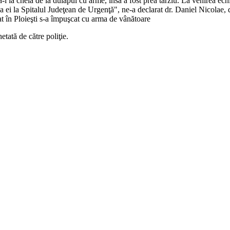
ă-i ia cheia de la dulapul cu arme, însă a fost prea târziu. La venirea ech
ea ei la Spitalul Judeţean de Urgenţă", ne-a declarat dr. Daniel Nicolae
t în Ploieşti s-a împuşcat cu arma de vânătoare
etată de către poliţie.