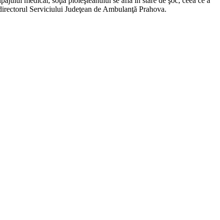
ipajului medical, soţia ploieşteanului se afla în stare de şoc, ceea ce a
, directorul Serviciului Judeţean de Ambulanţă Prahova.