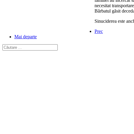
familiei au încercat s
necesitat transportar
Bărbatul găsit deceda
Sinuciderea este anch
Prec
Mai departe