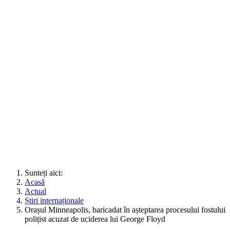
Sunteți aici:
Acasă
Actual
Știri internaționale
Orașul Minneapolis, baricadat în așteptarea procesului fostului
polițist acuzat de uciderea lui George Floyd