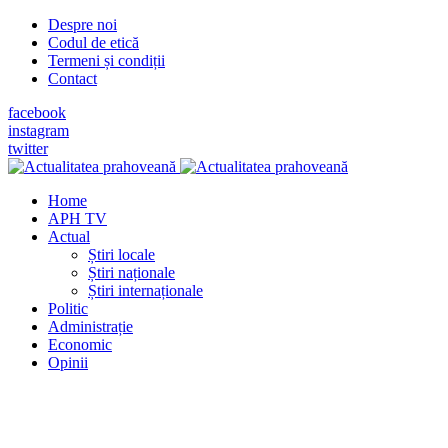
Despre noi
Codul de etică
Termeni și condiții
Contact
facebook
instagram
twitter
Home
APH TV
Actual
Știri locale
Știri naționale
Știri internaționale
Politic
Administrație
Economic
Opinii