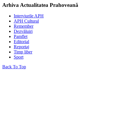
Arhiva Actualitatea Prahoveană
Interviurile APH
APH Cultural
Remember
Dezvăluiri
Pamflet
Editorial
Reportaj
Timp liber
Sport
Back To Top