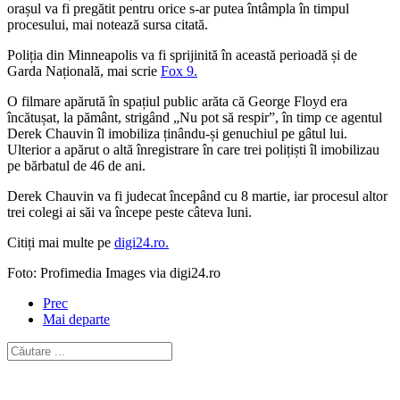
orașul va fi pregătit pentru orice s-ar putea întâmpla în timpul
procesului, mai notează sursa citată.
Poliția din Minneapolis va fi sprijinită în această perioadă și de
Garda Națională, mai scrie
Fox 9.
O filmare apărută în spațiul public arăta că George Floyd era
încătușat, la pământ, strigând „Nu pot să respir”, în timp ce agentul
Derek Chauvin îl imobiliza ținându-și genuchiul pe gâtul lui.
Ulterior a apărut o altă înregistrare în care trei polițiști îl imobilizau
pe bărbatul de 46 de ani.
Derek Chauvin va fi judecat începând cu 8 martie, iar procesul altor
trei colegi ai săi va începe peste câteva luni.
Citiți mai multe pe
digi24.ro.
Foto: Profimedia Images via digi24.ro
Prec
Mai departe