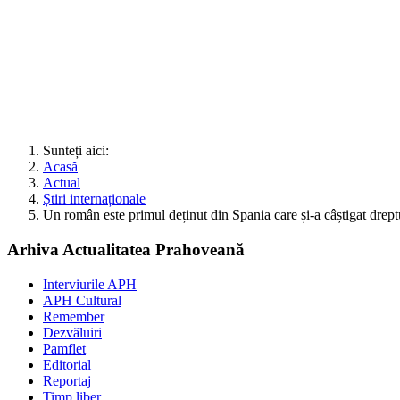
Sunteți aici:
Acasă
Actual
Știri internaționale
Un român este primul deținut din Spania care și-a câștigat dreptu
Arhiva Actualitatea Prahoveană
Interviurile APH
APH Cultural
Remember
Dezvăluiri
Pamflet
Editorial
Reportaj
Timp liber