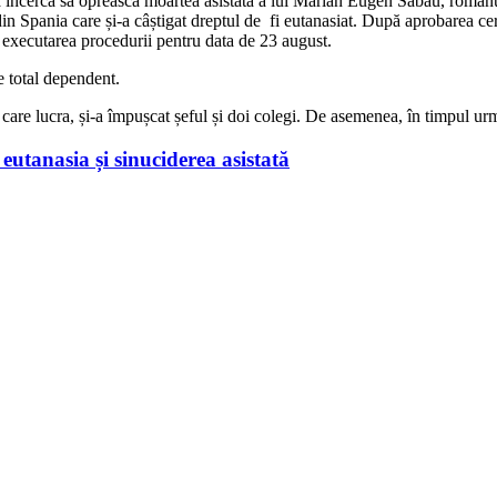
e a încerca să oprească moartea asistată a lui Marian Eugen Sabău, românu
in Spania care și-a câștigat dreptul de fi eutanasiat. După aprobarea ce
lit executarea procedurii pentru data de 23 august.
e total dependent.
a care lucra, și-a împușcat șeful și doi colegi. De asemenea, în timpul urmă
eutanasia și sinuciderea asistată