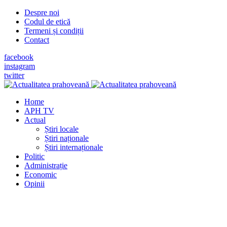
Despre noi
Codul de etică
Termeni și condiții
Contact
facebook
instagram
twitter
Home
APH TV
Actual
Știri locale
Știri naționale
Știri internaționale
Politic
Administrație
Economic
Opinii