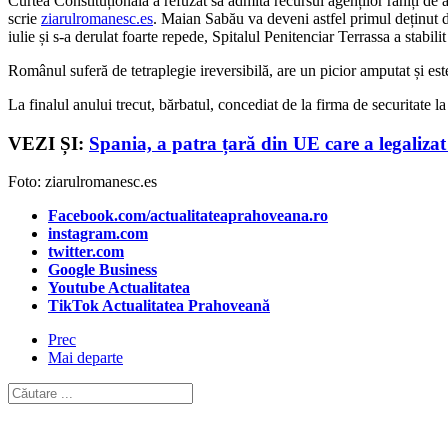
Curtea Constituțională a refuzat să admită recursul agenților răniți d
scrie
ziarulromanesc.es
. Maian Sabău va deveni astfel primul deținut d
iulie și s-a derulat foarte repede, Spitalul Penitenciar Terrassa a stabi
Românul suferă de tetraplegie ireversibilă, are un picior amputat și est
La finalul anului trecut, bărbatul, concediat de la firma de securitate l
VEZI ȘI:
Spania, a patra țară din UE care a legalizat 
Foto: ziarulromanesc.es
Facebook.com/actualitateaprahoveana.ro
instagram.com
twitter.com
Google Business
Youtube Actualitatea
TikTok Actualitatea Prahoveană
Prec
Mai departe