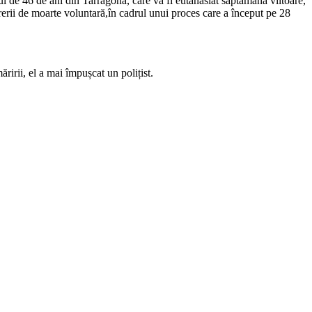
l de 46 de ani din Tarragona, care va fi eutanasiat săptămâna viitoare,
rerii de moarte voluntară,în cadrul unui proces care a început pe 28
ririi, el a mai împușcat un polițist.