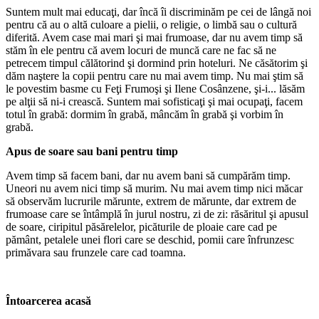
Suntem mult mai educaţi, dar încă îi discriminăm pe cei de lângă noi
pentru că au o altă culoare a pielii, o religie, o limbă sau o cultură
diferită. Avem case mai mari şi mai frumoase, dar nu avem timp să
stăm în ele pentru că avem locuri de muncă care ne fac să ne
petrecem timpul călătorind şi dormind prin hoteluri. Ne căsătorim şi
dăm naştere la copii pentru care nu mai avem timp. Nu mai ştim să
le povestim basme cu Feţi Frumoşi şi Ilene Cosânzene, şi-i... lăsăm
pe alţii să ni-i crească. Suntem mai sofisticaţi şi mai ocupaţi, facem
totul în grabă: dormim în grabă, mâncăm în grabă şi vorbim în
grabă.
Apus de soare sau bani pentru timp
Avem timp să facem bani, dar nu avem bani să cumpărăm timp.
Uneori nu avem nici timp să murim. Nu mai avem timp nici măcar
să observăm lucrurile mărunte, extrem de mărunte, dar extrem de
frumoase care se întâmplă în jurul nostru, zi de zi: răsăritul şi apusul
de soare, ciripitul păsărelelor, picăturile de ploaie care cad pe
pământ, petalele unei flori care se deschid, pomii care înfrunzesc
primăvara sau frunzele care cad toamna.
Întoarcerea acasă