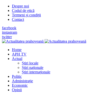
Despre noi
Codul de etică
Termeni și condiții
Contact
facebook
instagram
twitter
Home
APH TV
Actual
Știri locale
Știri naționale
Știri internaționale
Politic
Administrație
Economic
Opinii