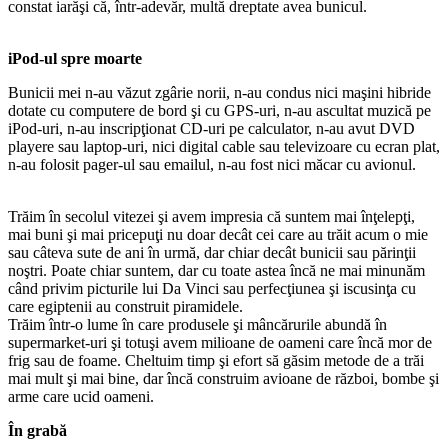
constat iarăşi că, într-adevăr, multă dreptate avea bunicul.
iPod-ul spre moarte
Bunicii mei n-au văzut zgârie norii, n-au condus nici maşini hibride
dotate cu computere de bord şi cu GPS-uri, n-au ascultat muzică pe
iPod-uri, n-au inscripţionat CD-uri pe calculator, n-au avut DVD
playere sau laptop-uri, nici digital cable sau televizoare cu ecran plat,
n-au folosit pager-ul sau emailul, n-au fost nici măcar cu avionul.
Trăim în secolul vitezei şi avem impresia că suntem mai înţelepţi,
mai buni şi mai pricepuţi nu doar decât cei care au trăit acum o mie
sau câteva sute de ani în urmă, dar chiar decât bunicii sau părinţii
noştri. Poate chiar suntem, dar cu toate astea încă ne mai minunăm
când privim picturile lui Da Vinci sau perfecţiunea şi iscusinţa cu
care egiptenii au construit piramidele.
Trăim într-o lume în care produsele şi mâncărurile abundă în
supermarket-uri şi totuşi avem milioane de oameni care încă mor de
frig sau de foame. Cheltuim timp şi efort să găsim metode de a trăi
mai mult şi mai bine, dar încă construim avioane de război, bombe şi
arme care ucid oameni.
În grabă