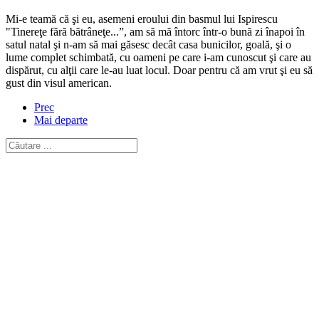
Mi-e teamă că şi eu, asemeni eroului din basmul lui Ispirescu
"Tinereţe fără bătrâneţe...”, am să mă întorc într-o bună zi înapoi în
satul natal şi n-am să mai găsesc decât casa bunicilor, goală, şi o
lume complet schimbată, cu oameni pe care i-am cunoscut şi care au
dispărut, cu alţii care le-au luat locul. Doar pentru că am vrut şi eu să
gust din visul american.
Prec
Mai departe