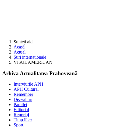
Sunteți aici:
Acasă
Actual
Știri internaționale
VISUL AMERICAN
Arhiva Actualitatea Prahoveană
Interviurile APH
APH Cultural
Remember
Dezvăluiri
Pamflet
Editorial
Reportaj
Timp liber
Sport