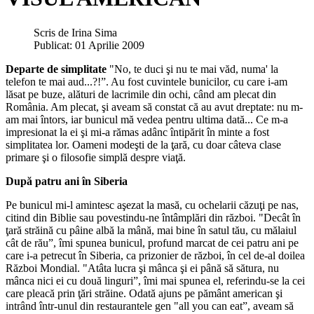
Scris de
Irina Sima
Publicat: 01 Aprilie 2009
Departe de simplitate
"No, te duci şi nu te mai văd, numa' la
telefon te mai aud...?!”. Au fost cuvintele bunicilor, cu care i-am
lăsat pe buze, alături de lacrimile din ochi, când am plecat din
România. Am plecat, şi aveam să constat că au avut dreptate: nu m-
am mai întors, iar bunicul mă vedea pentru ultima dată... Ce m-a
impresionat la ei şi mi-a rămas adânc întipărit în minte a fost
simplitatea lor. Oameni modeşti de la ţară, cu doar câteva clase
primare şi o filosofie simplă despre viaţă.
După patru ani în Siberia
Pe bunicul mi-l amintesc aşezat la masă, cu ochelarii căzuţi pe nas,
citind din Biblie sau povestindu-ne întâmplări din război. "Decât în
ţară străină cu pâine albă la mână, mai bine în satul tău, cu mălaiul
cât de rău”, îmi spunea bunicul, profund marcat de cei patru ani pe
care i-a petrecut în Siberia, ca prizonier de război, în cel de-al doilea
Război Mondial. "Atâta lucra şi mânca şi ei până să sătura, nu
mânca nici ei cu două linguri”, îmi mai spunea el, referindu-se la cei
care pleacă prin ţări străine. Odată ajuns pe pământ american şi
intrând într-unul din restaurantele gen "all you can eat”, aveam să