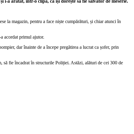
i-a arătat, într-o clipă, că își dorește să fie salvator de meserie.
e la magazin, pentru a face niște cumpărături, și chiar atunci în
-a acordat primul ajutor.
pompier, dar înainte de a începe pregătirea a lucrat ca șofer, prin
ă fie încadrat în structurile Poliției. Astăzi, alături de cei 300 de