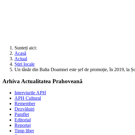
Sunteți aici:
Acasă
Actual
Știri locale
Un tânăr din Balta Doamnei este șef de promoție, în 2019, la Șco
Arhiva Actualitatea Prahoveană
Interviurile APH
APH Cultural
Remember
Dezvăluiri
Pamflet
Editorial
Reportaj
Timp liber