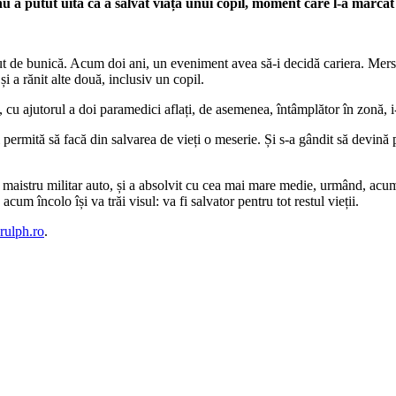
u a putut uita că a salvat viața unui copil, moment care l-a marcat și 
 de bunică. Acum doi ani, un eveniment avea să-i decidă cariera. Merses
i a rănit alte două, inclusiv un copil.
oi, cu ajutorul a doi paramedici aflați, de asemenea, întâmplător în zonă, i
 permită să facă din salvarea de vieți o meserie. Și s-a gândit să devină 
maistru militar auto, și a absolvit cu cea mai mare medie, urmând, acum, s
cum încolo își va trăi visul: va fi salvator pentru tot restul vieții.
ulph.ro
.