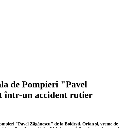
ala de Pompieri "Pavel
t într-un accident rutier
Pompieri "Pavel Zăgănescu" de la Boldești. Orfan și, vreme de