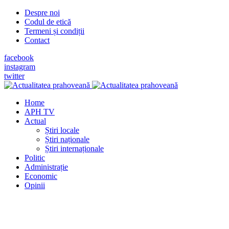
Despre noi
Codul de etică
Termeni și condiții
Contact
facebook
instagram
twitter
Home
APH TV
Actual
Știri locale
Știri naționale
Știri internaționale
Politic
Administrație
Economic
Opinii