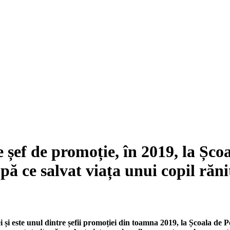
 șef de promoție, în 2019, la Șco
ă ce salvat viața unui copil răni
 și este unul dintre șefii promoției din toamna 2019, la Școala de 