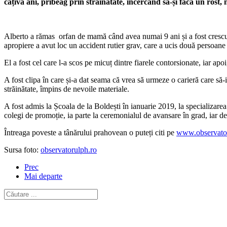
câțiva ani, pribeag prin străinătate, încercând să-și facă un rost, n
Alberto a rămas orfan de mamă când avea numai 9 ani și a fost crescut
apropiere a avut loc un accident rutier grav, care a ucis două persoane ș
El a fost cel care l-a scos pe micuț dintre fiarele contorsionate, iar ap
A fost clipa în care și-a dat seama că vrea să urmeze o carieră care să-i
străinătate, împins de nevoile materiale.
A fost admis la Școala de la Boldești în ianuarie 2019, la specializarea 
colegi de promoție, ia parte la ceremonialul de avansare în grad, iar de a
Întreaga poveste a tânărului prahovean o puteți citi pe
www.observator
Sursa foto:
observatorulph.ro
Prec
Mai departe