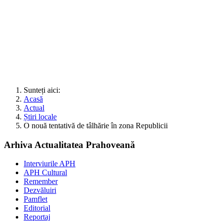
Sunteți aici:
Acasă
Actual
Știri locale
O nouă tentativă de tâlhărie în zona Republicii
Arhiva Actualitatea Prahoveană
Interviurile APH
APH Cultural
Remember
Dezvăluiri
Pamflet
Editorial
Reportaj