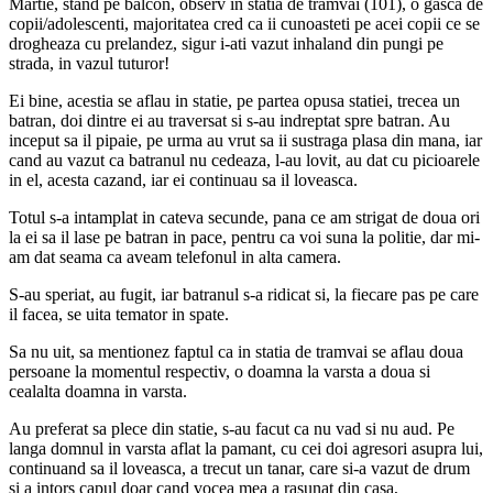
Martie, stand pe balcon, observ in statia de tramvai (101), o gasca de
copii/adolescenti, majoritatea cred ca ii cunoasteti pe acei copii ce se
drogheaza cu prelandez, sigur i-ati vazut inhaland din pungi pe
strada, in vazul tuturor!
Ei bine, acestia se aflau in statie, pe partea opusa statiei, trecea un
batran, doi dintre ei au traversat si s-au indreptat spre batran. Au
inceput sa il pipaie, pe urma au vrut sa ii sustraga plasa din mana, iar
cand au vazut ca batranul nu cedeaza, l-au lovit, au dat cu picioarele
in el, acesta cazand, iar ei continuau sa il loveasca.
Totul s-a intamplat in cateva secunde, pana ce am strigat de doua ori
la ei sa il lase pe batran in pace, pentru ca voi suna la politie, dar mi-
am dat seama ca aveam telefonul in alta camera.
S-au speriat, au fugit, iar batranul s-a ridicat si, la fiecare pas pe care
il facea, se uita temator in spate.
Sa nu uit, sa mentionez faptul ca in statia de tramvai se aflau doua
persoane la momentul respectiv, o doamna la varsta a doua si
cealalta doamna in varsta.
Au preferat sa plece din statie, s-au facut ca nu vad si nu aud. Pe
langa domnul in varsta aflat la pamant, cu cei doi agresori asupra lui,
continuand sa il loveasca, a trecut un tanar, care si-a vazut de drum
si a intors capul doar cand vocea mea a rasunat din casa,