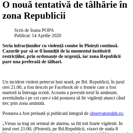
O nouă tentativă de tâlhărie în
zona Republicii
Scris de
Ioana POPA
Publicat: 14 Aprilie 2020
Seria infracțiunilor cu violență comise în Ploiești continuă.
Cazurile par să se fi înmulțit de la momentul instituirii
restricțiilor, prin ordonanțe de urgență, iar zona Republicii
pare una preferată de tâlhari.
Un incident violent petrecut luni seară, pe Bd. Republicii, în jurul
orei 21.00, a fost descris pe Facebook de o femeie care a fost
martoră la întreaga scenă. Aceasta a povestit torul în amănunt,
avertizându-i pe cei care-i văd postarea să fie vigilenți atunci când
trec prin zona amintită.
Postarea a fost preluată și publicată integral de
observatorulph.ro:
„Vreau sa trag un semnal de alarma, sa fiti toti foarte vigilenti. In
jurul orei 21:00, (Ploiesti), pe Bd.Republicii, vizavi de statia 8