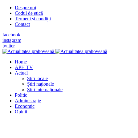
Despre noi
Codul de etică
Termeni și condiții
Contact
facebook
instagram
twitter
Home
APH TV
Actual
Știri locale
Știri naționale
Știri internaționale
Politic
Administrație
Economic
Opinii