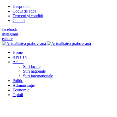
Despre noi
Codul de etică
Termeni și condiții
Contact
facebook
instagram
twitter
Home
APH TV
Actual
Știri locale
Știri naționale
Știri internaționale
Politic
Administrație
Economic
Opinii