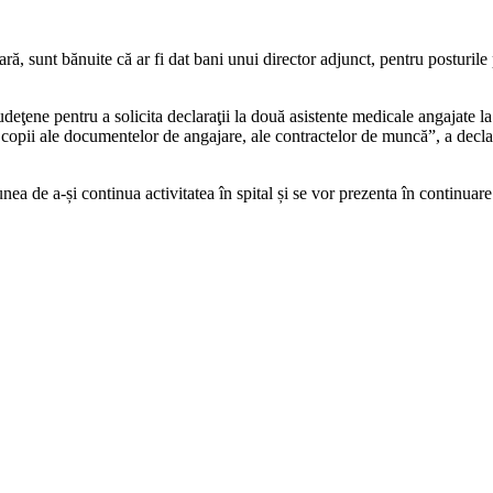
ară, sunt bănuite că ar fi dat bani unui director adjunct, pentru posturi
 Judeţene pentru a solicita declaraţii la două asistente medicale angajate
tând copii ale documentelor de angajare, ale contractelor de muncă”, a decl
ea de a-și continua activitatea în spital și se vor prezenta în continuare 