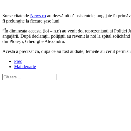
Surse citate de
News.ro
au dezvăluit că asistentele, angajate în primăv
fi prelungite la fiecare șase luni.
”În dimineaţa aceasta (joi – n.r.) au venit doi reprezentanţi ai Poliţiei
angajării. După declaraţii, poliţiştii au revenit la noi la spital solici
din Ploieşti, Gheorghe Alexandru.
Acesta a precizat că, după ce au fost audiate, femeile au cerut permisiun
Prec
Mai departe