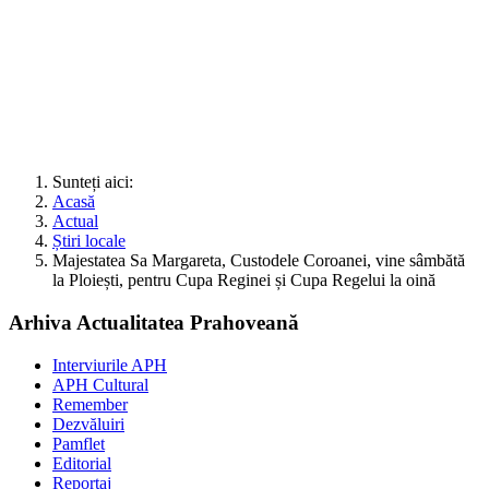
Sunteți aici:
Acasă
Actual
Știri locale
Majestatea Sa Margareta, Custodele Coroanei, vine sâmbătă
la Ploiești, pentru Cupa Reginei și Cupa Regelui la oină
Arhiva Actualitatea Prahoveană
Interviurile APH
APH Cultural
Remember
Dezvăluiri
Pamflet
Editorial
Reportaj