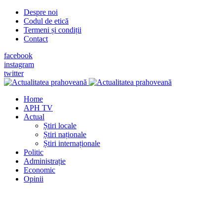
Despre noi
Codul de etică
Termeni și condiții
Contact
facebook
instagram
twitter
Home
APH TV
Actual
Știri locale
Știri naționale
Știri internaționale
Politic
Administrație
Economic
Opinii