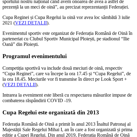
sportului nostru național când avem onoarea de avea a astfel de
prezență la un meci de oină”, au precizat reprezentanții Federației.
Cupa Reginei și Cupa Regelui la oină vor avea loc sâmbătă 3 iulie
2021 (
VEZI DETALII
).
Evenimentul sportiv este organizat de Federația Română de Oină în
parteneriat cu Clubul Sportiv Municipal Ploiești, pe stadionul “Ilie
Oană” din Ploiești.
Programul evenimentului
Competiția sportivă va include două meciuri de oină, respectiv
“Cupa Reginei”, care va începe la ora 17.45 și “Cupa Regelui”, de
la ora 18.45. Meciurile vor fi transmise în direct pe Look Sport +
(
VEZI DETALII
).
Intrarea la eveniment este liberă cu respectarea măsurilor impuse de
combaterea răspândirii COVID -19.
Cupa Regelui este organizată din 2013
Federația Română de Oină a primit în anul 2013 Înaltul Patronaj al
Majestății Sale Regelui Mihai I, an în care a fost organizată și prima
ediție a Cupei Regelui. Din anul 2019, Federația Română de Oină