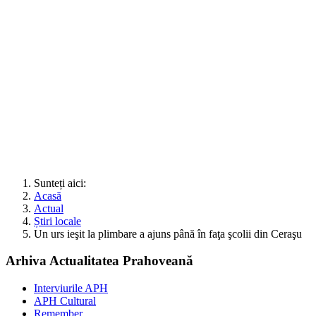
Sunteți aici:
Acasă
Actual
Știri locale
Un urs ieşit la plimbare a ajuns până în faţa şcolii din Ceraşu
Arhiva Actualitatea Prahoveană
Interviurile APH
APH Cultural
Remember