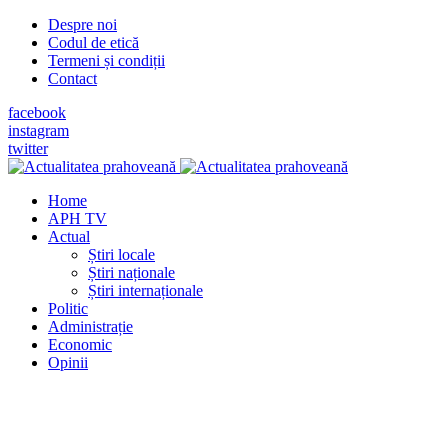
Despre noi
Codul de etică
Termeni și condiții
Contact
facebook
instagram
twitter
Home
APH TV
Actual
Știri locale
Știri naționale
Știri internaționale
Politic
Administrație
Economic
Opinii