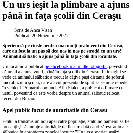
Un urs ieşit la plimbare a ajuns
până în faţa şcolii din Ceraşu
Scris de
Anca Visan
Publicat: 20 Noiembrie 2021
Sperietură pe cinste pentru mai mulţi prahoveni din Cerasu,
care au fost la un pas să dea nas în nas pe stradă cu un urs!
Animalul sălbatic a ajuns până în faţa şcolii din localitate.
Un localnic a publicat
pe Facebook mai multe fotografii
, povestind
că ursul a ajuns, vneri, până în faţa şcolii din Cerasu. În imagini se
vede că animalul sălbatic a trecut la câţiva paşi distanţă de şoferul
microbuzului şcolar, care a avut prezenţa de spirit să se urce repede
în vehicul. Primarul comunei, Alin Staicu, a publicat o filmare cu
ursul, povestind că este vorba despre un animal sălbatic relocat
recent din Buzău.
Apel public facut de autoritatile din Cerasu
Edilul a transmis un nou apel către populaţie, sfătuind oamenii să fie
precauţi şi să anunţe autorităţile de fiecare dată când zăresc animale
sălbatice în apropierea zonelor locuite: "Un urs a speriat, astăzi,