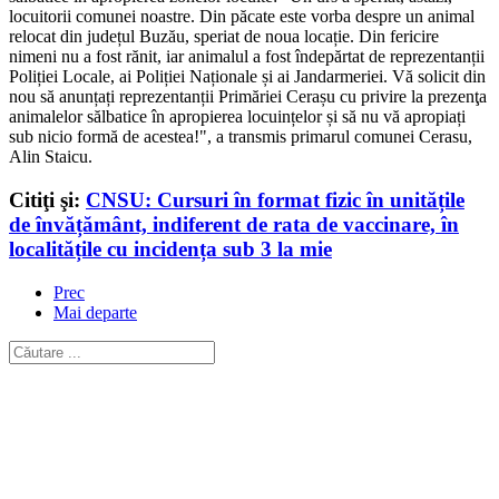
locuitorii comunei noastre. Din păcate este vorba despre un animal
relocat din județul Buzău, speriat de noua locație. Din fericire
nimeni nu a fost rănit, iar animalul a fost îndepărtat de reprezentanții
Poliției Locale, ai Poliției Naționale și ai Jandarmeriei. Vă solicit din
nou să anunțați reprezentanții Primăriei Cerașu cu privire la prezenţa
animalelor sălbatice în apropierea locuințelor și să nu vă apropiați
sub nicio formă de acestea!", a transmis primarul comunei Cerasu,
Alin Staicu.
Citiţi şi:
CNSU: Cursuri în format fizic în unitățile
de învățământ, indiferent de rata de vaccinare, în
localitățile cu incidența sub 3 la mie
Prec
Mai departe